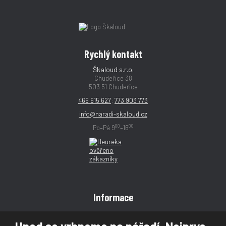
Rychlý kontakt
Škaloud s.r.o.
Chudeřice 38
503 51 Chudeřice
466 615 627
;
773 903 773
info@naradi-skaloud.cz
00
00
Po–Pá 9
–16
Informace
Obchodní podmínky