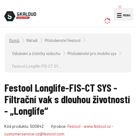
V
☰
y
h
l
Úvodní strana
Nářadí
Příslušenství Festool
e
d
Odsávání a čističky vzduchu
Příslušenství pro mobilní vysavače CT 
a
Festool Longlife-FIS-CT SYS - Filtrační vak s dlouhou životností - „Longlife“
t
Festool Longlife-FIS-CT SYS -
Filtrační vak s dlouhou životností
- „Longlife“
K
Kód produktu:
500642
Výrobce:
Festool - www.festool.cz -
ó
customerservice-cz@festool.com