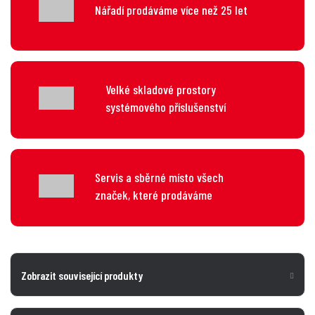
Nářadí prodáváme více než 25 let
Velké skladové prostory
systémového příslušenství
Servis a sběrné místo všech
značek, které prodáváme
Zobrazit související produkty