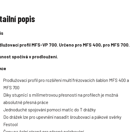
o
o
n
n
n
n
n
n
o
č
o
č
o
o
o
o
ž
ž
ž
ž
ž
ž
e
e
tailní popis
s
s
s
s
s
s
t
t
t
t
t
t
t
t
v
v
v
v
v
v
is
í
í
í
í
dlužovací profil MFS-VP 700. Určeno pro MFS 400, pro MFS 700.
snost spočívá v prodloužení.
kce
Prodlužovací profil pro rozšíření multifrézovacích šablon MFS 400 a
MFS 700
Díky stupnici s milimetrovou přesností na profilech je možná
absolutně přesná práce
Jednoduché spojování pomocí matic do T drážky
Do drážek lze pro upevnění nasadit šroubovací a pákové svěrky
Festool
Čepy na čelní straně pro přesné polohování