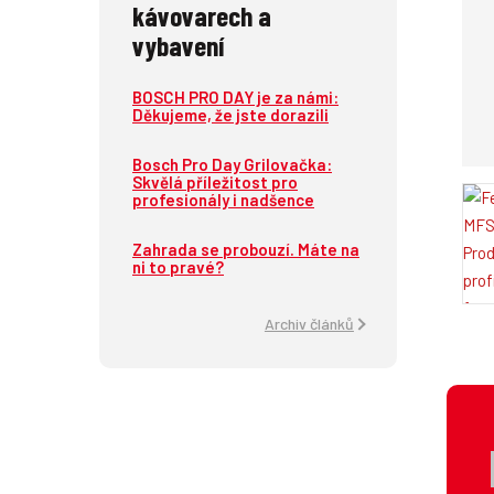
kávovarech a
vybavení
BOSCH PRO DAY je za námi:
Děkujeme, že jste dorazili
Bosch Pro Day Grilovačka:
Skvělá příležitost pro
profesionály i nadšence
Zahrada se probouzí. Máte na
ni to pravé?
Archiv článků