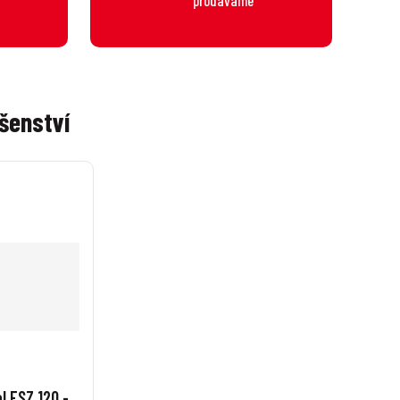
šenství
l FSZ 120 -