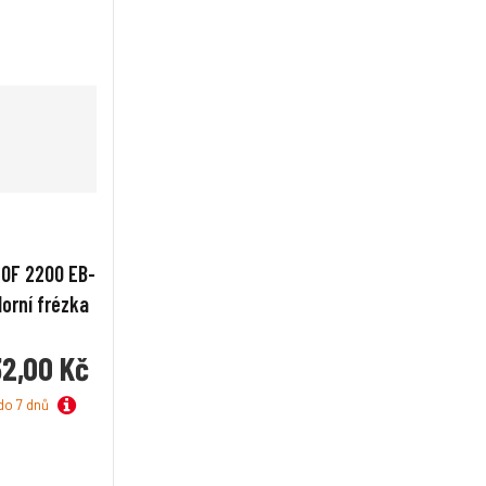
 OF 2200 EB-
Horní frézka
32,00 Kč
do 7 dnů