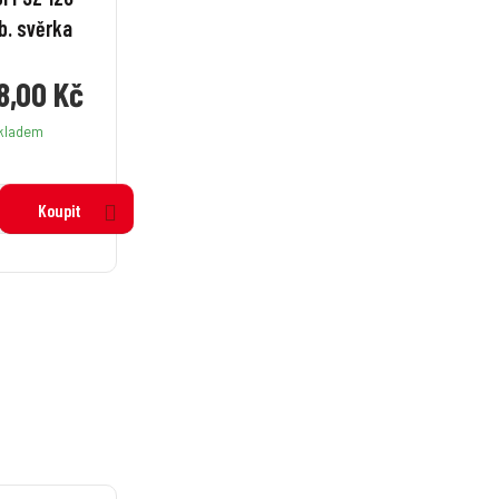
b. svěrka
8,00 Kč
kladem
Koupit