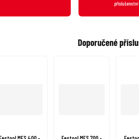
příslušenství
Doporučené příslu
Festool MFS 400 -
Festool MFS 700 -
Festoo