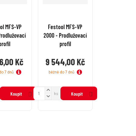
ol MFS-VP
Festool MFS-VP
Prodlužovací
2000 - Prodlužovací
profil
profil
6,00 Kč
9 544,00 Kč
do 7 dnů
běžně do 7 dnů
N
Z
Koupit
ks
Koupit
a
S
m
v
n
ě
ý
í
n
š
ž
i
i
i
t
t
t
p
m
m