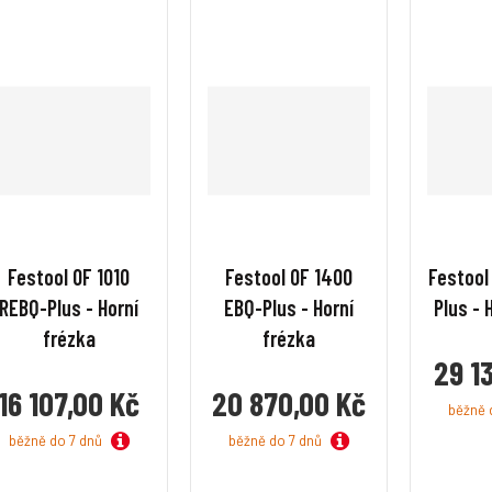
í
í
í
í
Festool OF 1010
Festool OF 1400
Festool
REBQ-Plus - Horní
EBQ-Plus - Horní
Plus - 
frézka
frézka
29 1
16 107,00 Kč
20 870,00 Kč
běžně 
běžně do 7 dnů
běžně do 7 dnů