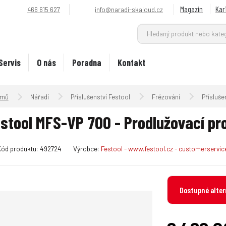
Magazín
Kar
466 615 627
info@naradi-skaloud.cz
Servis
O nás
Poradna
Kontakt
Úvodní strana
Nářadí
Příslušenství Festool
Frézování
Přísluše
stool MFS-VP 700 - Prodlužovací pro
K
Kód produktu:
492724
Výrobce:
Festool - www.festool.cz - customerservi
ó
d
v
Dostupné alter
ý
r
o
b