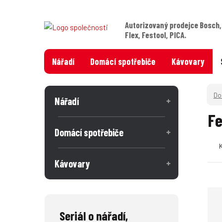
Autorizovaný prodejce Bosch,
Flex, Festool, PICA.
Nářadí
Domácí spotřebiče
Kávovary
Nářadí
Fe
Domácí spotřebiče
Kávovary
Seriál o nářadí,