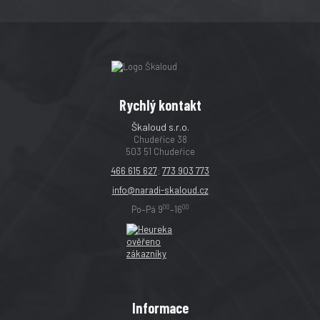
Rychlý kontakt
Škaloud s.r.o.
Chudeřice 38
503 51 Chudeřice
466 615 627
;
773 903 773
info@naradi-skaloud.cz
00
00
Po–Pá 9
–16
Informace