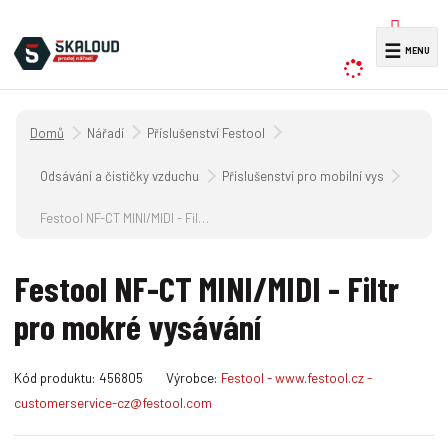
V
☰
y
h
l
Úvodní strana
Nářadí
Příslušenství Festool
e
d
Odsávání a čističky vzduchu
Příslušenství pro mobilní vysavače CT 
a
Festool NF-CT MINI/MIDI - Filtr pro mokré vysávání
t
Festool NF-CT MINI/MIDI - Filtr
pro mokré vysávání
K
Kód produktu:
456805
Výrobce:
Festool - www.festool.cz -
ó
customerservice-cz@festool.com
d
v