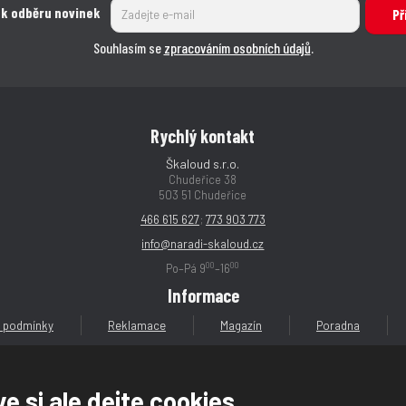
 k odběru novinek
Př
Souhlasím se
zpracováním osobních údajů
.
Rychlý kontakt
Škaloud s.r.o.
Chudeřice 38
503 51 Chudeřice
466 615 627
;
773 903 773
info@naradi-skaloud.cz
00
00
Po–Pá 9
–16
Informace
 podmínky
Reklamace
Magazín
Poradna
e si ale dejte cookies