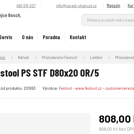
Magazín
Kar
466 615 627
info@naradi-skaloud.cz
ejce Bosch,
.
Servis
O nás
Poradna
Kontakt
Úvodní strana
Nářadí
Příslušenství Festool
Leštění
Příslušenst
stool PS STF D80x20 OR/5
K
Kód produktu:
201993
Výrobce:
Festool - www.festool.cz - customerservi
ó
d
v
ý
808,00
r
o
668,00 Kč bez DP
b