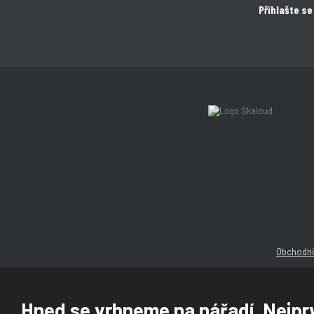
Přihlašte se
Obchodní
Hned se vrhneme na nářadí. Nejprv