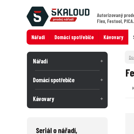
Autorizovaný prod
Flex, Festool, PICA
Nářadí
Domácí spotřebiče
Kávovary
Nářadí
Fe
Domácí spotřebiče
Kávovary
Seriál o nářadí,