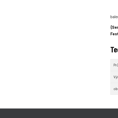
bale
{Ser
Fes
Te
Pr
Vý
ob