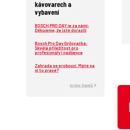
kávovarech a
vybavení
BOSCH PRO DAY je za námi:
Děkujeme, že jste dorazili
Bosch Pro Day Grilovačka:
Skvělá příležitost pro
profesionály i nadšence
Zahrada se probouzí. Máte na
ni to pravé?
Archiv článků