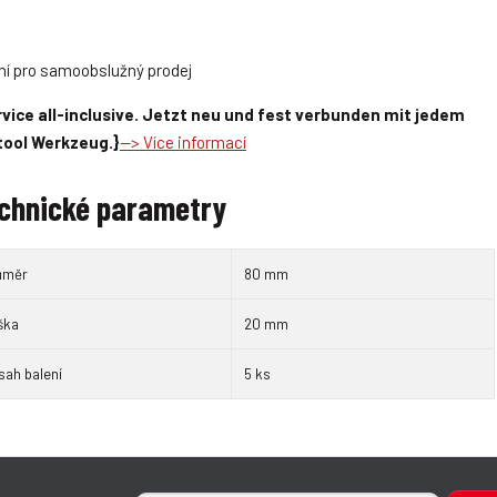
ní pro samoobslužný prodej
vice all-inclusive. Jetzt neu und fest verbunden mit jedem
tool Werkzeug.}
--> Více informací
chnické parametry
ůměr
80 mm
ška
20 mm
sah balení
5 ks