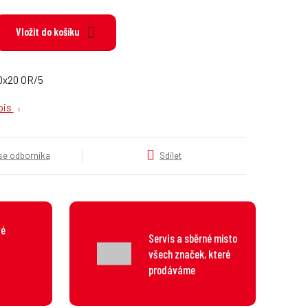
k
a
Vložit do košíku
t
e
g
o
0x20 OR/5
r
opis
i
e
.
.
 se odborníka
Sdílet
.
vé
Servis a sběrné místo
všech značek, které
prodáváme