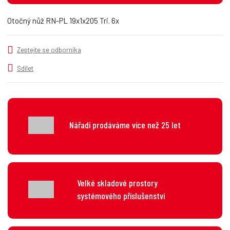
t
m
t
p
n
m
Otočný nůž RN-PL 19x1x205 Tri. 6x
o
o
n
č
ž
o
s
ž
e
Zeptejte se odborníka
t
s
t
v
t
Sdílet
í
v
í
Nářadí prodáváme více než 25 let
Velké skladové prostory
systémového příslušenství