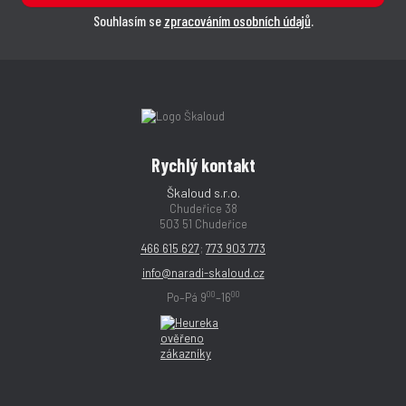
Souhlasím se
zpracováním osobních údajů
.
Rychlý kontakt
Škaloud s.r.o.
Chudeřice 38
503 51 Chudeřice
466 615 627
;
773 903 773
info@naradi-skaloud.cz
00
00
Po–Pá 9
–16