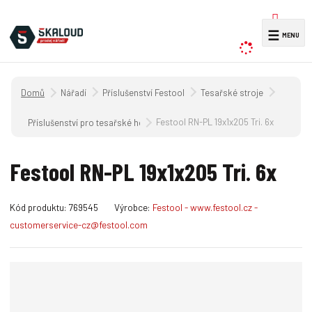
V
☰
y
h
l
Úvodní strana
Nářadí
Příslušenství Festool
Tesařské stroje
e
d
Festool RN-PL 19x1x205 Tri. 6x
Příslušenství pro tesařské hoblíky
a
t
Festool RN-PL 19x1x205 Tri. 6x
K
Kód produktu:
769545
Výrobce:
Festool - www.festool.cz -
ó
customerservice-cz@festool.com
d
v
ý
r
o