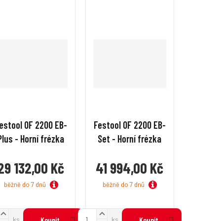
í
í
estool OF 2200 EB-
Festool OF 2200 EB-
Plus - Horní frézka
Set - Horní frézka
29 132,00 Kč
41 994,00 Kč
běžně do 7 dnů
běžně do 7 dnů
N
N
Z
ks
Koupit
ks
Koupit