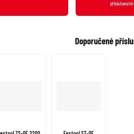
příslušenství
Doporučené příslu
estool ZS-OF 2200
Festool ST-OF