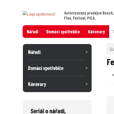
Autorizovaný prodejce Bosch,
Flex, Festool, PICA.
Nářadí
Domácí spotřebiče
Kávovary
Nářadí
Fe
Domácí spotřebiče
Kávovary
Seriál o nářadí,