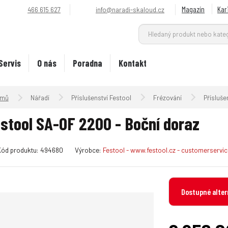
Magazín
Kar
466 615 627
info@naradi-skaloud.cz
Servis
O nás
Poradna
Kontakt
Úvodní strana
Nářadí
Příslušenství Festool
Frézování
Přísluše
stool SA-OF 2200 - Boční doraz
K
Kód produktu:
494680
Výrobce:
Festool - www.festool.cz - customerserv
ó
d
v
Dostupné alter
ý
r
o
b