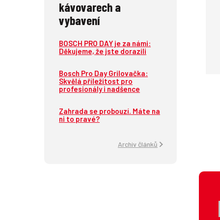
kávovarech a
vybavení
BOSCH PRO DAY je za námi:
Děkujeme, že jste dorazili
Bosch Pro Day Grilovačka:
Skvělá příležitost pro
profesionály i nadšence
Zahrada se probouzí. Máte na
ni to pravé?
Archiv článků