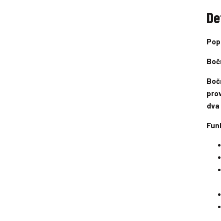
e
De
t
Pop
í
í
Boč
Bočn
pro
dva 
Fun