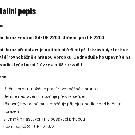
o
o
ž
ž
ž
ž
e
tailní popis
s
s
s
s
t
t
t
t
t
v
v
v
v
is
í
í
ní doraz Festool SA-OF 2200. Určeno pro OF 2200.
í doraz představuje optimální řešení při frézování, které se
vádí rovnoběžně s hranou obrobku. Jednoduše ho upevníte na
vodicí tyče horní frézky a můžete začít.
kce
Boční doraz umožňuje práci rovnoběžně s hranou
Jemné nastavení umožňuje přesné seřízení
Přídavný kryt odsávání umožňuje připojení hadice pod bočním
dorazem
s jemným nastavením a odsávací přírubou
bez sloupků ST-OF 2200/2