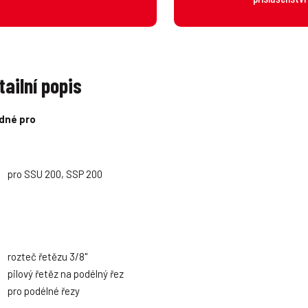
tailní popis
dné pro
pro SSU 200, SSP 200
rozteč řetězu 3/8"
pilový řetěz na podélný řez
pro podélné řezy