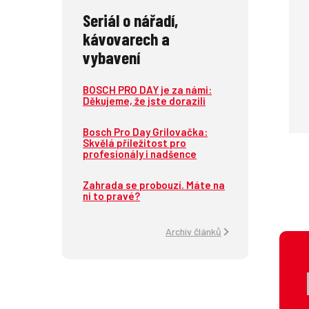
Seriál o nářadí,
kávovarech a
vybavení
BOSCH PRO DAY je za námi:
Děkujeme, že jste dorazili
Bosch Pro Day Grilovačka:
Skvělá příležitost pro
profesionály i nadšence
Zahrada se probouzí. Máte na
ni to pravé?
Archiv článků