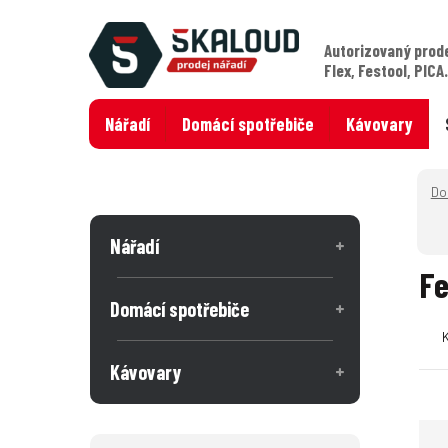
Autorizovaný prod
Flex, Festool, PICA
Nářadí
Domácí spotřebiče
Kávovary
Nářadí
Fe
Domácí spotřebiče
Kávovary