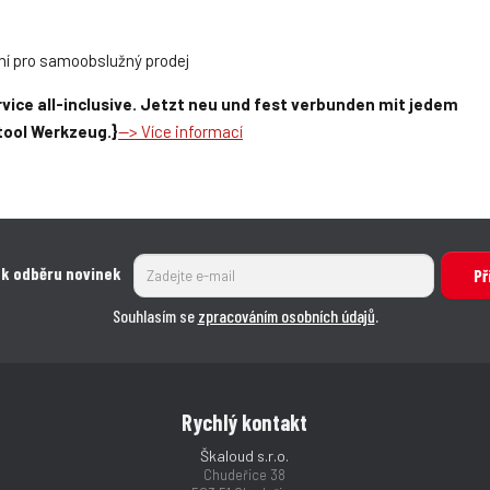
ní pro samoobslužný prodej
vice all-inclusive. Jetzt neu und fest verbunden mit jedem
tool Werkzeug.}
--> Více informací
 k odběru novinek
Př
Souhlasím se
zpracováním osobních údajů
.
Rychlý kontakt
Škaloud s.r.o.
Chudeřice 38