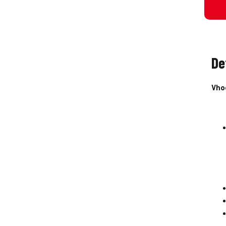
De
Vho