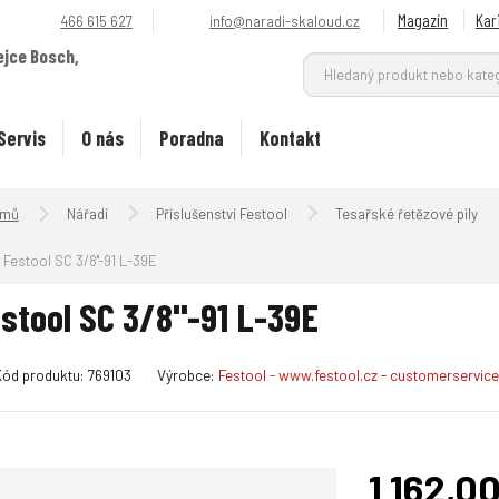
Magazín
Kar
466 615 627
info@naradi-skaloud.cz
ejce Bosch,
.
Servis
O nás
Poradna
Kontakt
Úvodní strana
Nářadí
Příslušenství Festool
Tesařské řetězové pily
Festool SC 3/8''-91 L-39E
stool SC 3/8''-91 L-39E
K
Kód produktu:
769103
Výrobce:
Festool - www.festool.cz - customerservi
ó
d
v
ý
1 162,0
r