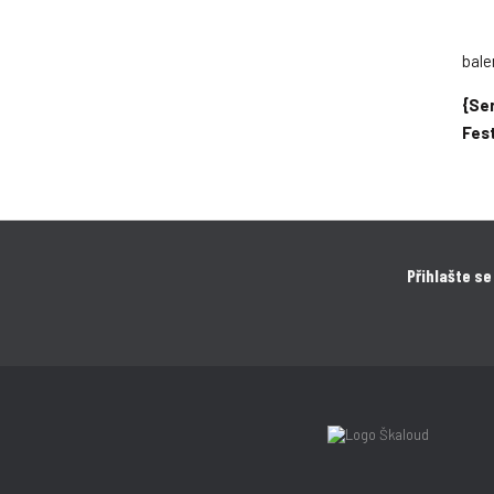
bale
{Ser
Fes
Přihlašte se