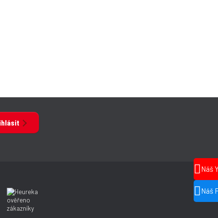
ihlásit
Náš 
Náš 