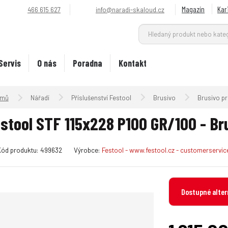
Magazín
Kar
466 615 627
info@naradi-skaloud.cz
Servis
O nás
Poradna
Kontakt
Úvodní strana
Nářadí
Příslušenství Festool
Brusivo
Brusivo pr
stool STF 115x228 P100 GR/100 - Br
K
Kód produktu:
499632
Výrobce:
Festool - www.festool.cz - customerservi
ó
d
v
Dostupné alter
ý
r
o
b