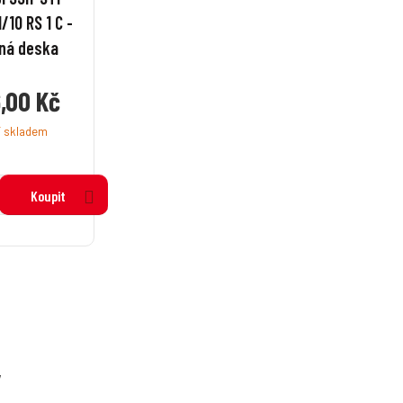
/10 RS 1 C -
ná deska
,00 Kč
í skladem
Koupit
y