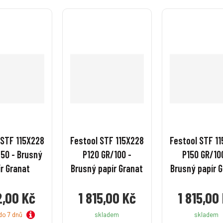
 STF 115X228
Festool STF 115X228
Festool STF 1
50 - Brusný
P120 GR/100 -
P150 GR/10
r Granat
Brusný papír Granat
Brusný papír 
2,00 Kč
1 815,00 Kč
1 815,00
do 7 dnů
skladem
skladem