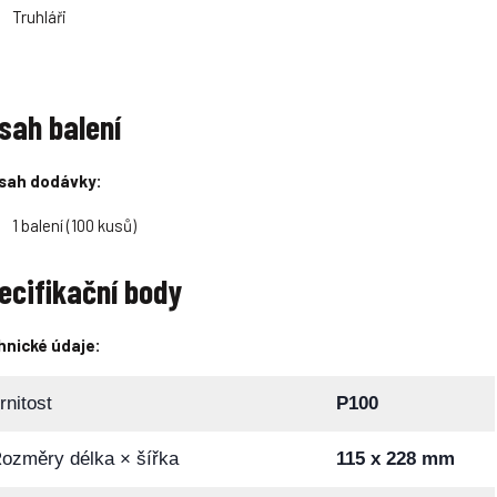
Truhláři
sah balení
sah dodávky:
1 balení (100 kusů)
ecifikační body
hnické údaje:
rnitost
P100
ozměry délka × šířka
115 x 228 mm