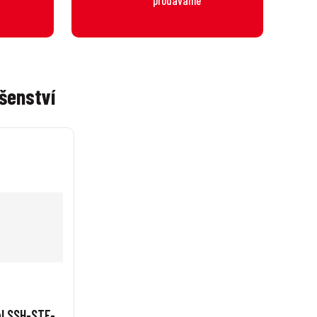
šenství
l SSH-STF-