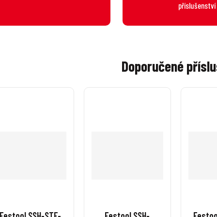
příslušenství
Doporučené příslu
Festool SSH-STF-
Festool SSH-
Festoo