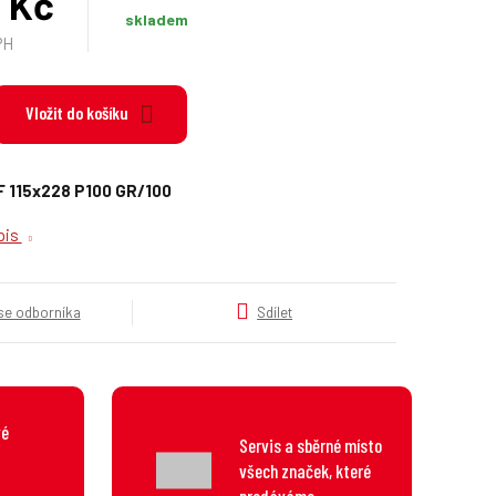
0 Kč
k
skladem
a
PH
t
e
g
Vložit do košíku
o
r
i
F 115x228 P100 GR/100
e
.
opis
.
.
 se odborníka
Sdílet
vé
Servis a sběrné místo
všech značek, které
prodáváme