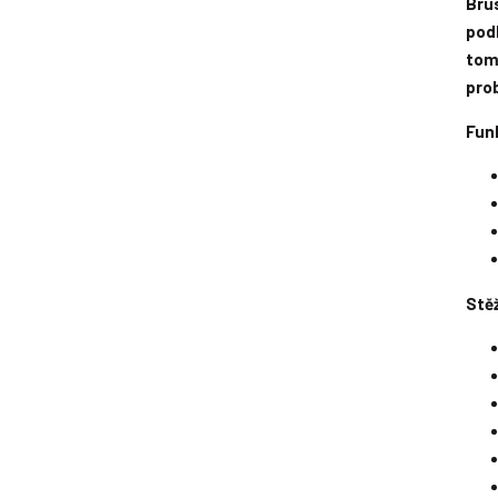
Brus
pod
tom
prob
Fun
Stěž