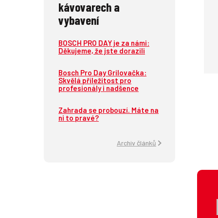
kávovarech a
vybavení
BOSCH PRO DAY je za námi:
Děkujeme, že jste dorazili
Bosch Pro Day Grilovačka:
Skvělá příležitost pro
profesionály i nadšence
Zahrada se probouzí. Máte na
ni to pravé?
Archiv článků