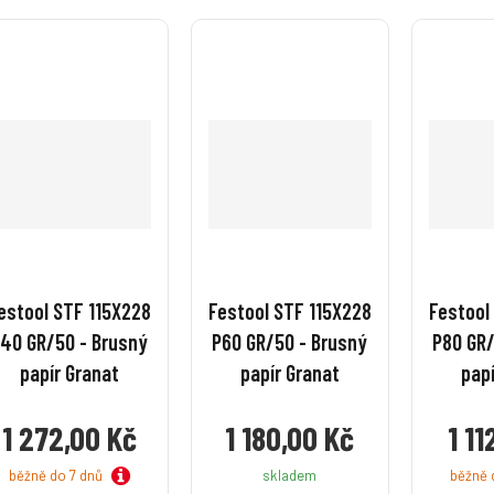
v
v
v
v
v
v
í
í
í
í
estool STF 115X228
Festool STF 115X228
Festool
40 GR/50 - Brusný
P60 GR/50 - Brusný
P80 GR/
papír Granat
papír Granat
papí
1 272,00 Kč
1 180,00 Kč
1 11
běžně do 7 dnů
skladem
běžně 