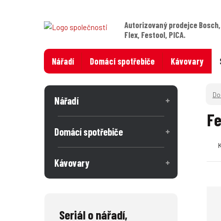
Autorizovaný prodejce Bosch,
Flex, Festool, PICA.
Nářadí
Domácí spotřebiče
Kávovary
Nářadí
Fe
Domácí spotřebiče
Kávovary
Seriál o nářadí,