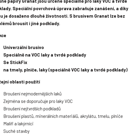
né papíry Granat jsou určené speciálně pro laky VOC a tvrdé
klady. Speciální povrchová úprava zabraňuje zanášení, a díky
u je dosaženo dlouhé životnosti. S brusivem Granat lze bez
lémů brousit i jiné podklady.
kce
Univerzální brusivo
Speciálně na VOC laky a tvrdé podklady
Se StickFix
na tmely, plniče, laky (speciálně VOC laky a tvrdé podklady)
ejní oblasti použití
Broušení nejmodernějších laků
Zejména se doporučuje pro laky VOC
Broušení nejtvrdších podkladů
Broušení plastů, minerálních materiálů, akrylátu, tmelu, plniče
Malíři a lakýrníci
Suché stavby