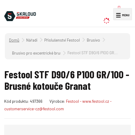
V
☰
y
h
l
Úvodní strana
Nářadí
Příslušenství Festool
Brusivo
e
d
Festool STF D90/6 P100 GR/100 - Brusné kotouče Granat
Brusivo pro excentrické brusky s převodovkou, excentrické brusky a 
a
t
Festool STF D90/6 P100 GR/100 -
Brusné kotouče Granat
K
Kód produktu:
497366
Výrobce:
Festool - www.festool.cz -
ó
customerservice-cz@festool.com
d
v
ý
r