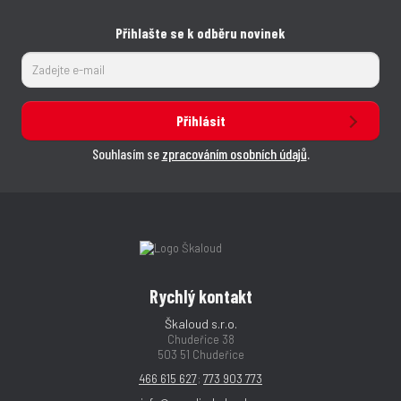
Přihlašte se k odběru novinek
Přihlásit
Souhlasím se
zpracováním osobních údajů
.
Rychlý kontakt
Škaloud s.r.o.
Chudeřice 38
503 51 Chudeřice
466 615 627
;
773 903 773