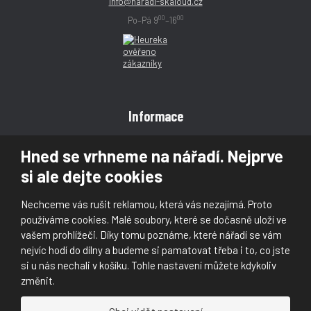
info@naradi-skaloud.cz
00
00
Po–Pá 9
–16
Informace
Obchodní podmínky
Hned se vrhneme na nářadí. Nejprve
Reklamace
si ale dejte cookies
Magazín
Poradna
Nechceme vás rušit reklamou, která vás nezajímá. Proto
Kontakt
používáme cookies. Malé soubory, které se dočasně uloží ve
vašem prohlížeči. Díky tomu poznáme, které nářadí se vám
nejvíc hodí do dílny a budeme si pamatovat třeba i to, co jste
si u nás nechali v košíku. Tohle nastavení můžete kdykoliv
změnit.
© 2026, Škaloud s.r.o.