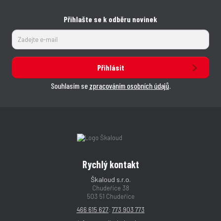
Přihlašte se k odběru novinek
Přihlásit
Souhlasím se
zpracováním osobních údajů
.
Rychlý kontakt
Škaloud s.r.o.
Chudeřice 38
503 51 Chudeřice
466 615 627
;
773 903 773