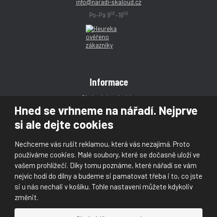
info@naradi-skaloud.cz
00
00
Po–Pá 9
–16
Informace
Obchodní podmínky
Hned se vrhneme na nářadí. Nejprve
Reklamace
si ale dejte cookies
Magazín
Poradna
Nechceme vás rušit reklamou, která vás nezajímá. Proto
Kontakt
používáme cookies. Malé soubory, které se dočasně uloží ve
vašem prohlížeči. Díky tomu poznáme, které nářadí se vám
nejvíc hodí do dílny a budeme si pamatovat třeba i to, co jste
si u nás nechali v košíku. Tohle nastavení můžete kdykoliv
změnit.
© 2026, Škaloud s.r.o.