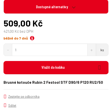
Dostupné alternativy
509,00 Kč
421,00 Kč bez DPH
běžně do 7 dnů
S
N
Z
ks
n
a
m
í
v
ě
ž
ý
n
i
š
Vložit do košíku
i
t
i
t
m
t
p
n
m
Brusné kotouče Rubin 2 Festool STF D90/6 P120 RU2/50
o
o
n
č
ž
o
s
ž
e
Zeptejte se odborníka
t
s
t
v
t
Sdílet
í
v