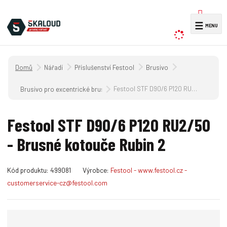
V
☰
y
h
l
Úvodní strana
Nářadí
Příslušenství Festool
Brusivo
e
d
Festool STF D90/6 P120 RU2/50 - Brusné kotouče Rubin 2
Brusivo pro excentrické brusky s převodovkou, excentrické brusky a 
a
t
Festool STF D90/6 P120 RU2/50
- Brusné kotouče Rubin 2
K
Kód produktu:
499081
Výrobce:
Festool - www.festool.cz -
ó
customerservice-cz@festool.com
d
v
ý
r