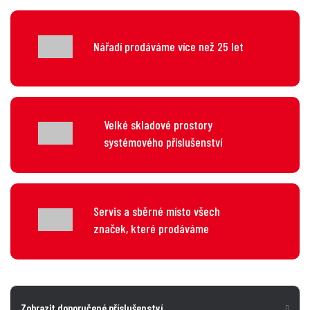
Nářadí prodáváme více než 25 let
Velké skladové prostory
systémového příslušenství
Servis a sběrné místo všech
značek, které prodáváme
Zobrazit doporučené příslušenství