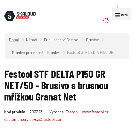
V
☰
y
h
l
Úvodní strana
Nářadí
Příslušenství Festool
Brusivo
e
d
Festool STF DELTA P150 GR NET/50 - Brusivo s brusnou mřížkou Granat Net
Brusivo pro vibrační brusky RUTSCHER, lineární brusky a pneumatické 
a
t
Festool STF DELTA P150 GR
NET/50 - Brusivo s brusnou
mřížkou Granat Net
K
Kód produktu:
203323
Výrobce:
Festool - www.festool.cz -
ó
customerservice-cz@festool.com
d
v