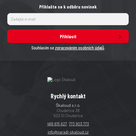
Přihlašte se k odběru novinek
Přihlásit
Souhlasím se
zpracováním osobních údajů
.
Rychlý kontakt
Škaloud s.r.o.
Chudeřice 38
503 51 Chudeřice
466 615 627
;
773 903 773
info@naradi-skaloud.cz