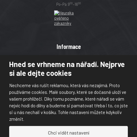
00
00
Po–Pá 9
–16
Informace
Obchodní podmínky
Hned se vrhneme na nářadí. Nejprve
Reklamace
si ale dejte cookies
Magazín
Poradna
Nechceme vás rušit reklamou, která vás nezajímá. Proto
Kontakt
používáme cookies. Malé soubory, které se dočasně uloží ve
vašem prohlížeči. Díky tomu poznáme, které nářadí se vám
nejvíc hodí do dílny a budeme si pamatovat třeba i to, co jste
si u nás nechali v košíku. Tohle nastavení můžete kdykoliv
změnit.
© 2026, Škaloud s.r.o.
Chci vidět nastavení