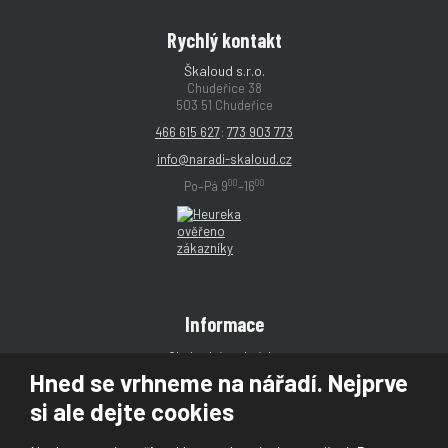
Rychlý kontakt
Škaloud s.r.o.
Chudeřice 38
503 51 Chudeřice
466 615 627
;
773 903 773
info@naradi-skaloud.cz
00
00
Po–Pá 9
–16
Informace
Obchodní podmínky
Hned se vrhneme na nářadí. Nejprve
Reklamace
si ale dejte cookies
Magazín
Poradna