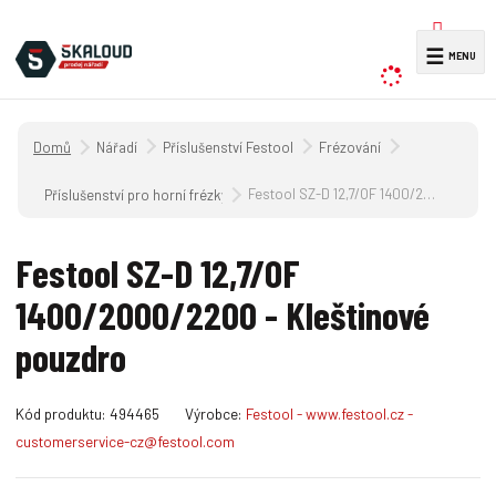
V
☰
y
h
l
Úvodní strana
Nářadí
Příslušenství Festool
Frézování
e
d
Festool SZ-D 12,7/OF 1400/2000/2200 - Kleštinové pouzdro
Příslušenství pro horní frézky
a
t
Festool SZ-D 12,7/OF
1400/2000/2200 - Kleštinové
pouzdro
K
Kód produktu:
494465
Výrobce:
Festool - www.festool.cz -
ó
customerservice-cz@festool.com
d
v