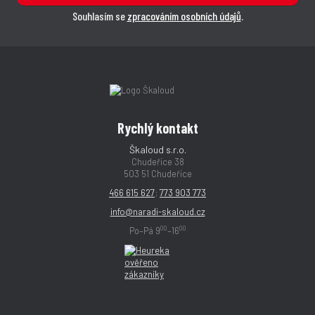
Souhlasím se
zpracováním osobních údajů
.
Rychlý kontakt
Škaloud s.r.o.
Chudeřice 38
503 51 Chudeřice
466 615 627
;
773 903 773
info@naradi-skaloud.cz
00
00
Po–Pá 9
–16