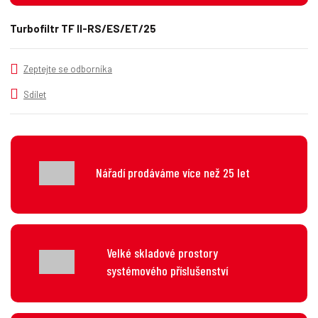
t
m
t
p
n
m
Turbofiltr TF II-RS/ES/ET/25
o
o
n
č
ž
o
s
ž
e
Zeptejte se odborníka
t
s
t
v
t
Sdílet
í
v
í
Nářadí prodáváme více než 25 let
Velké skladové prostory
systémového příslušenství