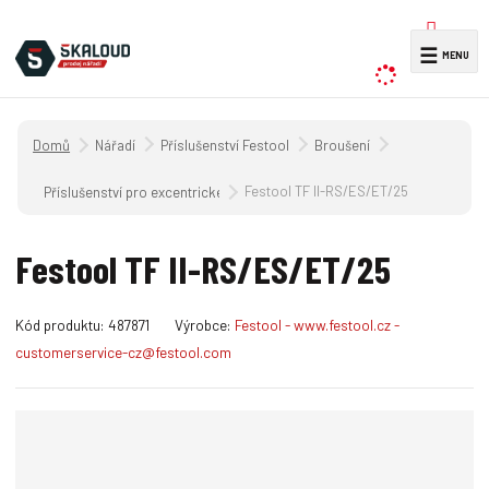
V
☰
y
h
l
Úvodní strana
Nářadí
Příslušenství Festool
Broušení
e
d
Festool TF II-RS/ES/ET/25
Příslušenství pro excentrické brusky
a
t
Festool TF II-RS/ES/ET/25
K
Kód produktu:
487871
Výrobce:
Festool - www.festool.cz -
ó
customerservice-cz@festool.com
d
v
ý
r
o