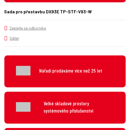
t
m
t
p
n
m
Sada pro přestavbu DX93E TP-STF-V93-W
o
o
n
č
ž
o
s
ž
e
Zeptejte se odborníka
t
s
t
v
t
Sdílet
í
v
í
Nářadí prodáváme více než 25 let
Velké skladové prostory
systémového příslušenství