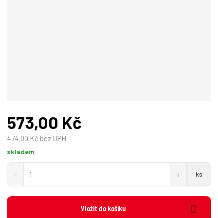
b
c
e
:
4
0
1
4
5
4
9
573,00 Kč
0
7
474,00 Kč bez DPH
8
1
skladem
5
S
N
Z
0
ks
n
a
m
í
v
ě
ž
ý
n
i
š
Vložit do košíku
i
t
i