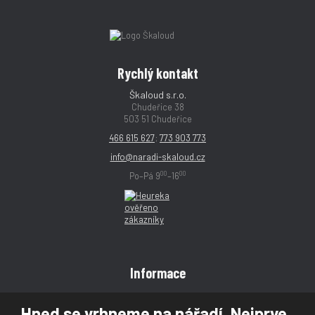
Rychlý kontakt
Škaloud s.r.o.
Chudeřice 38
503 51 Chudeřice
466 615 627
;
773 903 773
info@naradi-skaloud.cz
00
00
Po–Pá 9
–16
Informace
Obchodní podmínky
Hned se vrhneme na nářadí. Nejprve