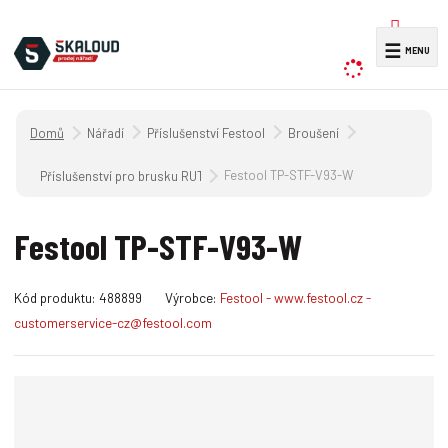
V
☰
y
h
l
Úvodní strana
Nářadí
Příslušenství Festool
Broušení
e
d
Festool TP-STF-V93-W
Příslušenství pro brusku RUTSCHER
a
t
Festool TP-STF-V93-W
K
Kód produktu:
488899
Výrobce:
Festool - www.festool.cz -
ó
customerservice-cz@festool.com
d
v
ý
r
o