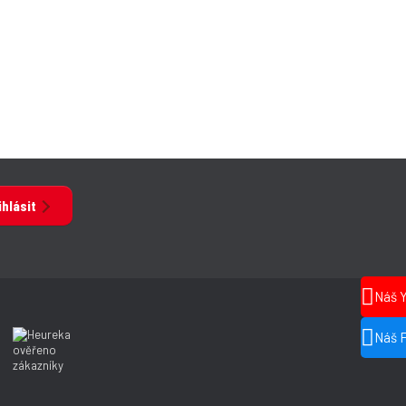
ihlásit
Náš 
Náš 