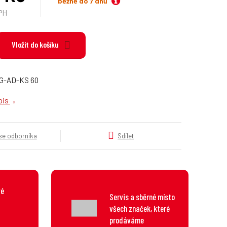
běžně do 7 dnů
k
PH
a
t
e
Vložit do košíku
g
o
r
UG-AD-KS 60
i
e
opis
.
.
.
 se odborníka
Sdílet
vé
Servis a sběrné místo
všech značek, které
prodáváme