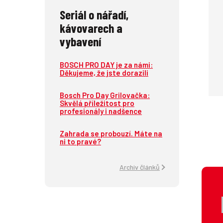
Seriál o nářadí,
kávovarech a
vybavení
BOSCH PRO DAY je za námi:
Děkujeme, že jste dorazili
Bosch Pro Day Grilovačka:
Skvělá příležitost pro
profesionály i nadšence
Zahrada se probouzí. Máte na
ni to pravé?
Archiv článků