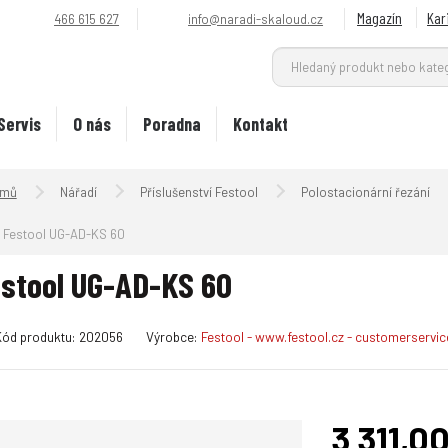
Magazín
Kar
466 615 627
info@naradi-skaloud.cz
Servis
O nás
Poradna
Kontakt
Úvodní strana
Nářadí
Příslušenství Festool
Polostacionární řezání
Festool UG-AD-KS 60
stool UG-AD-KS 60
K
Kód produktu:
202056
Výrobce:
Festool - www.festool.cz - customerservi
ó
d
v
ý
3 311,0
r