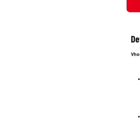
De
Vho