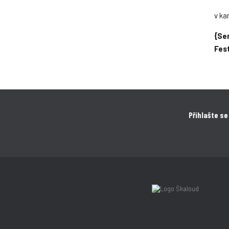
v ka
{Ser
Fes
Přihlašte se