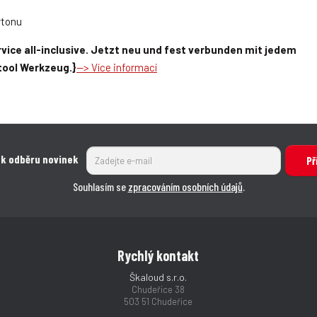
rtonu
vice all-inclusive. Jetzt neu und fest verbunden mit jedem
tool Werkzeug.}
--> Více informací
 k odběru novinek
Př
Souhlasím se
zpracováním osobních údajů
.
Rychlý kontakt
Škaloud s.r.o.
Chudeřice 38
503 51 Chudeřice