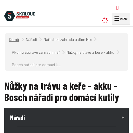
☰
V
y
h
Úvodní strana
Nářadí
Nářadí el. zahrada a dům Bosch
l
e
Akumulátorové zahradní nářadí
Nůžky na trávu a keře - akku
d
a
Bosch nářadí pro domácí kutily
t
Nůžky na trávu a keře - akku -
Bosch nářadí pro domácí kutily
Nářadí