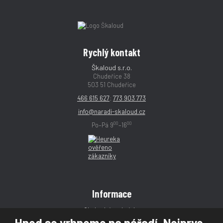
Rychlý kontakt
Škaloud s.r.o.
Chudeřice 38
503 51 Chudeřice
466 615 627
;
773 903 773
info@naradi-skaloud.cz
00
00
Po–Pá 9
–16
Informace
Obchodní podmínky
Hned se vrhneme na nářadí. Nejprve