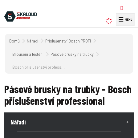
☰
V
y
h
Úvodní strana
Nářadí
Příslušenství Bosch PROFI
l
e
Broušení a leštění
Pásové brusky na trubky
d
a
Bosch příslušenství professional
t
Pásové brusky na trubky - Bosch
příslušenství professional
Nářadí