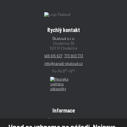
Rychlý kontakt
Škaloud s.r.o.
Chudeřice 38
503 51 Chudeřice
466 615 627
;
773 903 773
info@naradi-skaloud.cz
00
00
Po–Pá 9
–16
Informace
Obchodní podmínky
Hned se vrhneme na nářadí. Nejprve