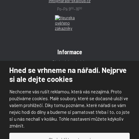
info@naradi-skaloud.cz
00
00
Po–Pá 9
–16
Informace
Obchodní podmínky
Hned se vrhneme na nářadí. Nejprve
Reklamace
si ale dejte cookies
Magazín
Poradna
Nechceme vás rušit reklamou, která vás nezajímá. Proto
Kontakt
používáme cookies. Malé soubory, které se dočasně uloží ve
vašem prohlížeči. Díky tomu poznáme, které nářadí se vám
nejvíc hodí do dílny a budeme si pamatovat třeba i to, co jste
si u nás nechali v košíku. Tohle nastavení můžete kdykoliv
změnit.
© 2026, Škaloud s.r.o.