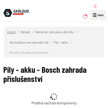
☰
V
y
h
Úvodní strana
Nářadí
Nářadí el. zahrada a dům Bosch
l
e
Akumulátorové zahradní nářadí
Pily - akku
d
a
Bosch zahrada příslušenství
t
Pily - akku - Bosch zahrada
příslušenství
Probíhá načítání komponenty