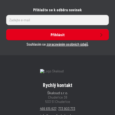
Přihlašte se k odběru novinek
Přihlásit
Souhlasím se
zpracováním osobních údajů
.
Rychlý kontakt
Škaloud s.r.o.
Chudeřice 38
503 51 Chudeřice
466 615 627
;
773 903 773