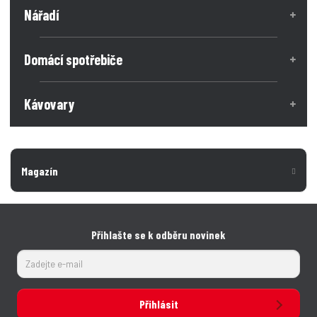
o
o
Nářadí
ž
e
ž
s
s
t
t
t
v
v
Domácí spotřebiče
í
í
Kávovary
Magazín
Přihlašte se k odběru novinek
Přihlásit