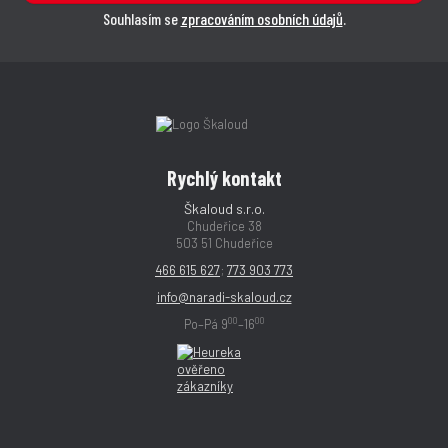
Souhlasím se
zpracováním osobních údajů
.
Rychlý kontakt
Škaloud s.r.o.
Chudeřice 38
503 51 Chudeřice
466 615 627
;
773 903 773
info@naradi-skaloud.cz
00
00
Po–Pá 9
–16