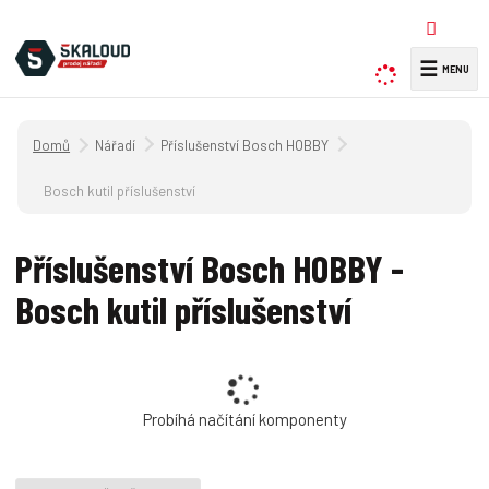
☰
V
y
h
Úvodní strana
Nářadí
Příslušenství Bosch HOBBY
l
e
Bosch kutil příslušenství
d
a
Příslušenství Bosch HOBBY -
t
Bosch kutil příslušenství
Probíhá načítání komponenty