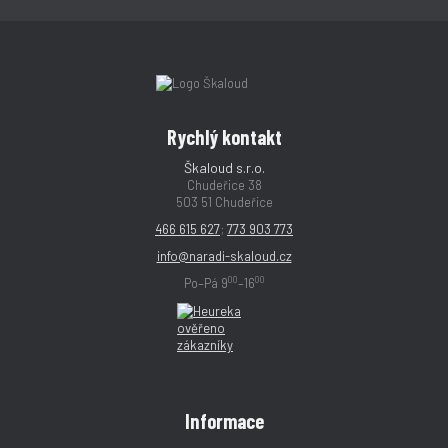
Rychlý kontakt
Škaloud s.r.o.
Chudeřice 38
503 51 Chudeřice
466 615 627
;
773 903 773
info@naradi-skaloud.cz
00
00
Po–Pá 9
–16
Informace