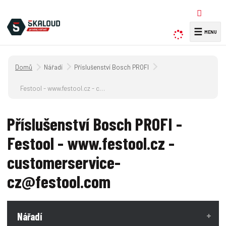
☰
V
y
h
Úvodní strana
Nářadí
Příslušenství Bosch PROFI
l
e
Festool - www.festool.cz - customerservice-cz@festool.com
d
a
Příslušenství Bosch PROFI -
t
Festool - www.festool.cz -
customerservice-
cz@festool.com
Nářadí