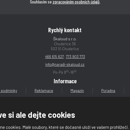
Souhlasím se
zpracováním osobních údajů
.
Rychlý kontakt
Škaloud s.r.o.
Chudeřice 38
503 51 Chudeřice
466 615 627
;
773 903 773
info@naradi-skaloud.cz
00
00
Po–Pá 9
–16
Informace
 podmínky
Reklamace
Magazín
Poradna
e si ale dejte cookies
e cookies. Malé soubory, které se dočasně uloží ve vašem prohlížeči.
loud s.r.o.