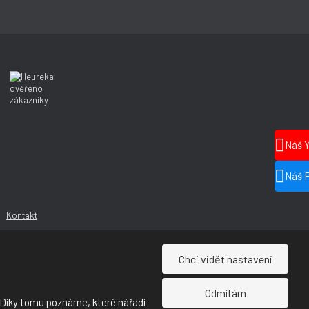
Náš 
Náš 
Kontakt
Chci vidět nastavení
Odmítám
 Díky tomu poznáme, které nářadí