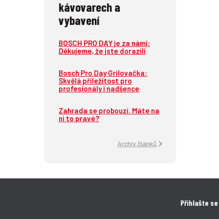
kávovarech a
vybavení
BOSCH PRO DAY je za námi:
Děkujeme, že jste dorazili
Bosch Pro Day Grilovačka:
Skvělá příležitost pro
profesionály i nadšence
Zahrada se probouzí. Máte na
ni to pravé?
Archiv článků
Přihlašte se