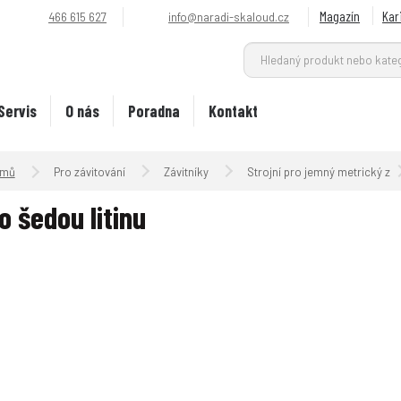
Magazín
Kar
466 615 627
info@naradi-skaloud.cz
Servis
O nás
Poradna
Kontakt
Úvodní strana
Pro závitování
Závitníky
Strojní pro jemný metrický závi
o šedou litinu