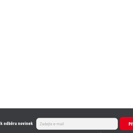
 k odběru novinek
Př