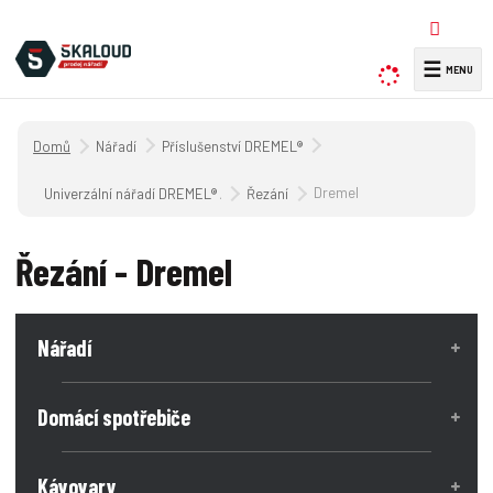
☰
V
y
h
Úvodní strana
Nářadí
Příslušenství DREMEL®
l
e
Dremel
Univerzální nářadí DREMEL® / DREMEL® Fortiflex
Řezání
d
a
Řezání - Dremel
t
Nářadí
Domácí spotřebiče
Kávovary