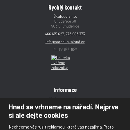
Rychlý kontakt
Škaloud s.r.o.
Chudeřice 38
503 51 Chudeřice
466 615 627
;
773 903 773
info@naradi-skaloud.cz
00
00
Po–Pá 9
–16
Informace
Obchodní podmínky
Hned se vrhneme na nářadí. Nejprve
Reklamace
si ale dejte cookies
Magazín
Poradna
Nechceme vás rušit reklamou, která vás nezajímá. Proto