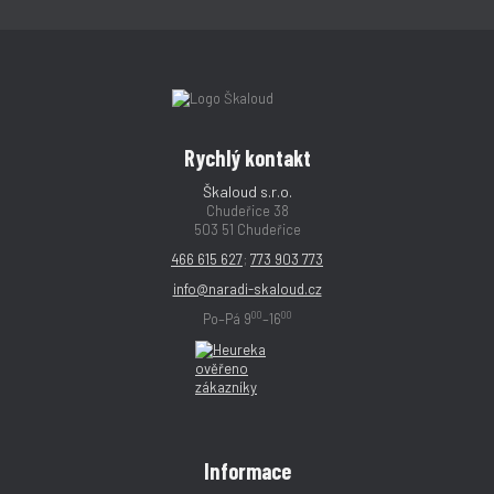
Rychlý kontakt
Škaloud s.r.o.
Chudeřice 38
503 51 Chudeřice
466 615 627
;
773 903 773
info@naradi-skaloud.cz
00
00
Po–Pá 9
–16
Informace