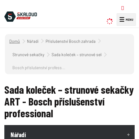
☰
V
y
h
Úvodní strana
Nářadí
Příslušenství Bosch zahrada
l
e
Strunové sekačky
Sada koleček – strunové sekačky ART
d
a
Bosch příslušenství professional
t
Sada koleček – strunové sekačky
ART - Bosch příslušenství
professional
Nářadí