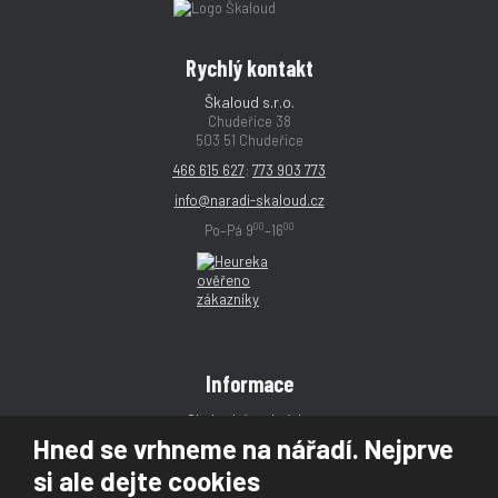
Rychlý kontakt
Škaloud s.r.o.
Chudeřice 38
503 51 Chudeřice
466 615 627
;
773 903 773
info@naradi-skaloud.cz
00
00
Po–Pá 9
–16
Informace
Obchodní podmínky
Hned se vrhneme na nářadí. Nejprve
Reklamace
si ale dejte cookies
Magazín