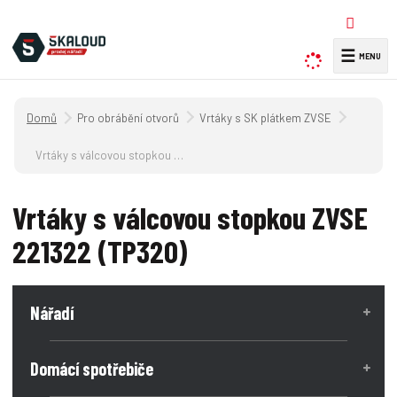
☰
V
y
h
Úvodní strana
Pro obrábění otvorů
Vrtáky s SK plátkem ZVSE
l
e
Vrtáky s válcovou stopkou ZVSE 221322 (TP320)
d
a
Vrtáky s válcovou stopkou ZVSE
t
221322 (TP320)
Nářadí
Domácí spotřebiče