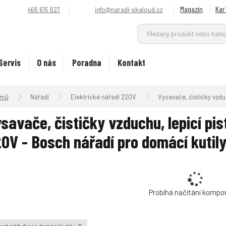
Magazín
Kar
466 615 627
info@naradi-skaloud.cz
Servis
O nás
Poradna
Kontakt
Úvodní strana
Nářadí
Elektrické nářadí 220V
Vysavače, čističky vzdu
savače, čističky vzduchu, lepicí pis
0V - Bosch nářadí pro domácí kutil
Probíhá načítání kompo
ch nářadí pro domácí kutily