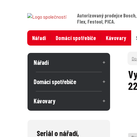
Autorizovaný prodejce Bosch,
Flex, Festool, PICA.
Nářadí
Domácí spotřebiče
Kávovary
Nářadí
Vy
Domácí spotřebiče
22
Kávovary
Seriál o nářadí,
Bos