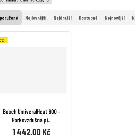
poručené
Nejlevnější
Nejdražší
Dostupné
Nejnovější
N
CE
Bosch UmiveralHeat 600 -
Horkovzdušná pi...
1 442,00 Kč