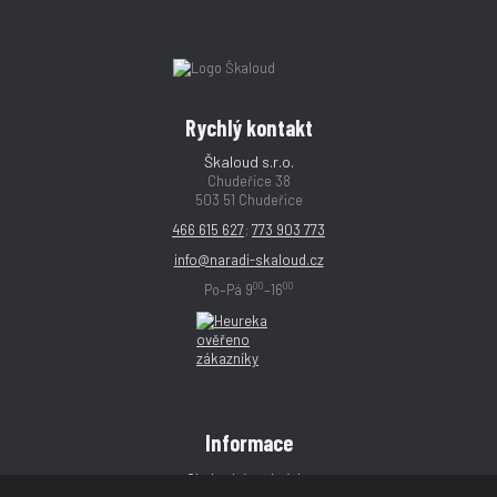
Rychlý kontakt
Škaloud s.r.o.
Chudeřice 38
503 51 Chudeřice
466 615 627
;
773 903 773
info@naradi-skaloud.cz
00
00
Po–Pá 9
–16
Informace
Obchodní podmínky