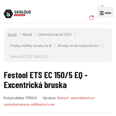
V
☰
y
h
l
Úvodní strana
Nářadí
Elektrické nářadí 220V
e
d
Frézky, hoblíky, brusky na dřevo 220V
Brusky na obroušení barev, laků, dřeva 
a
Festool ETS EC 150/5 EQ - Excentrická bruska
t
Festool ETS EC 150/5 EQ -
Excentrická bruska
K
Kód produktu:
575043
Výrobce:
Festool - www.festool.cz -
ó
customerservice-cz@festool.com
d
v