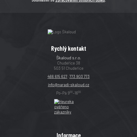
Rychlý kontakt
Škaloud s.r.o.
Chudeřice 38
503 51 Chudeřice
466 615 627
;
773 903 773
info@naradi-skaloud.cz
00
00
Po–Pá 9
–16
Informace