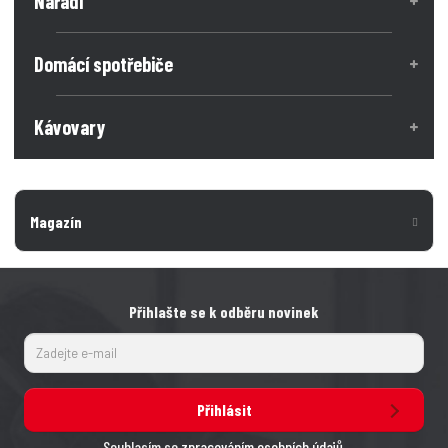
Nářadí
Domácí spotřebiče
Kávovary
Magazín
Přihlašte se k odběru novinek
Přihlásit
Souhlasím se
zpracováním osobních údajů
.