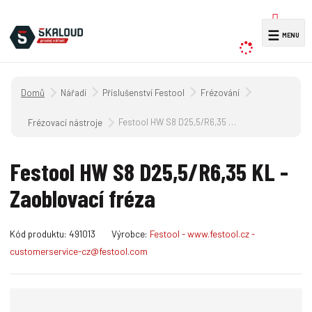
V
☰
y
h
l
Úvodní strana
Nářadí
Příslušenství Festool
Frézování
e
d
Festool HW S8 D25,5/R6,35 KL - Zaoblovací fréza
Frézovací nástroje
a
t
Festool HW S8 D25,5/R6,35 KL -
Zaoblovací fréza
K
Kód produktu:
491013
Výrobce:
Festool - www.festool.cz -
ó
customerservice-cz@festool.com
d
v
ý
r