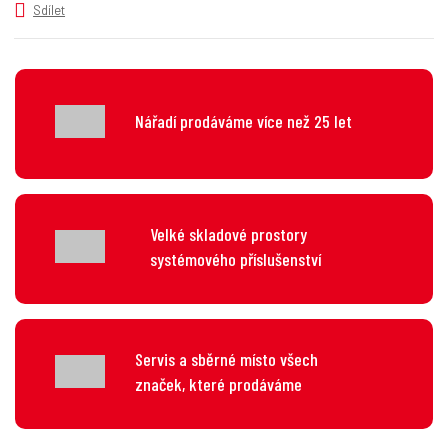
v
t
Sdílet
í
v
í
Nářadí prodáváme více než 25 let
Velké skladové prostory
systémového příslušenství
Servis a sběrné místo všech
značek, které prodáváme