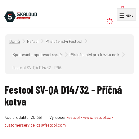
V
☰
y
h
l
Úvodní strana
Nářadí
Příslušenství Festool
e
d
Spojování – spojovací systém DOMINO
Příslušenství pro frézku na kolíkové o
a
Festool SV-QA D14/32 - Příčná kotva
t
Festool SV-QA D14/32 - Příčná
kotva
K
Kód produktu:
201351
Výrobce:
Festool - www.festool.cz -
ó
customerservice-cz@festool.com
d
v