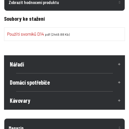
Zobrazit hodnocení produktu
Soubory ke stažení
Použití svorníků D14
pdf
(2449.88 Kb)
Nářadí
Domácí spotřebiče
Kávovary
Magazín