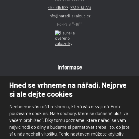
466 615 627
;
773 903 773
info@naradi-skaloud.cz
00
00
Po–Pá 9
–16
Informace
Obchodní podmínky
Hned se vrhneme na nářadí. Nejprve
Reklamace
si ale dejte cookies
Magazín
Poradna
Nechceme vás rušit reklamou, která vás nezajímá. Proto
Kontakt
používáme cookies. Malé soubory, které se dočasně uloží ve
vašem prohlížeči. Díky tomu poznáme, které nářadí se vám
nejvíc hodí do dílny a budeme si pamatovat třeba i to, co jste
si u nás nechali v košíku. Tohle nastavení můžete kdykoliv