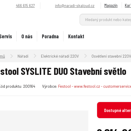
Magazín
Kar
466 615 627
info@naradi-skaloud.cz
Servis
O nás
Poradna
Kontakt
Úvodní strana
Nářadí
Elektrické nářadí 220V
Osvětlení stavební 220
stool SYSLITE DUO Stavební světlo
K
Kód produktu:
200164
Výrobce:
Festool - www.festool.cz - customerservi
ó
d
v
Dostupné alter
ý
r
o
b