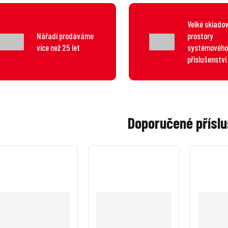
Velké sklado
Nářadí prodáváme
prostory
více než 25 let
systémového
příslušenství
Doporučené příslu