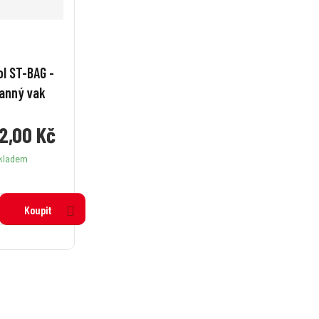
l ST-BAG -
anný vak
2,00 Kč
kladem
Koupit