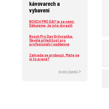
kávovarech a
vybavení
BOSCH PRO DAY je za námi:
Děkujeme, že jste dorazili
Bosch Pro Day Grilovačka:
Skvělá příležitost pro
profesionály i nadšence
Zahrada se probouzí. Máte na
ni to pravé?
Archiv článků