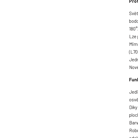
Prot
Svět
bodo
180°
Lze 
Mimo
(L70
Jedn
Nové
Fun
Jedi
osvě
Díky
ploc
Barv
Robu
odol