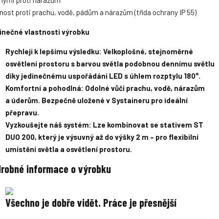
nost proti prachu, vodě, pádům a nárazům (třída ochrany IP 55)
inečné vlastnosti výrobku
Rychleji k lepšímu výsledku:
Velkoplošné, stejnoměrné
osvětlení prostoru s barvou světla podobnou dennímu světlu
díky jedinečnému uspořádání LED s úhlem rozptylu 180°.
Komfortní a pohodlná:
Odolné vůči prachu, vodě, nárazům
a úderům. Bezpečně uložené v Systaineru pro ideální
přepravu.
Vyzkoušejte náš systém:
Lze kombinovat se stativem ST
DUO 200, který je výsuvný až do výšky 2 m – pro flexibilní
umístění světla a osvětlení prostoru.
robné informace o výrobku
Všechno je dobře vidět. Práce je přesnější