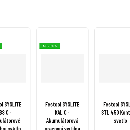
y
NOVINKA
ol SYSLITE
Festool SYSLITE
Festool SYS
BS C -
KAL C -
STL 450 Kont
ulátorové
Akumulátorová
světlo
bní světlo
pracovní svítilna