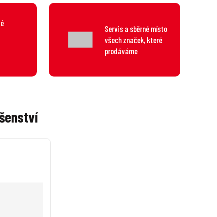
vé
Servis a sběrné místo
všech značek, které
prodáváme
šenství