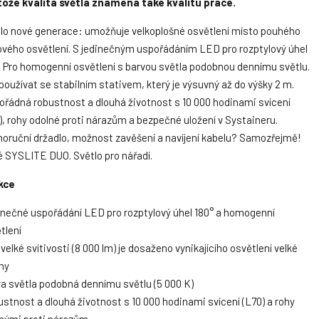
ože kvalita světla znamená také kvalitu práce.
lo nové generace: umožňuje velkoplošné osvětlení místo pouhého
vého osvětlení. S jedinečným uspořádáním LED pro rozptylový úhel
. Pro homogenní osvětlení s barvou světla podobnou dennímu světlu.
používat se stabilním stativem, který je výsuvný až do výšky 2 m.
řádná robustnost a dlouhá životnost s 10 000 hodinami svícení
), rohy odolné proti nárazům a bezpečné uložení v Systaineru.
oruční držadlo, možnost zavěšení a navíjení kabelu? Samozřejmě!
 SYSLITE DUO. Světlo pro nářadí.
kce
nečné uspořádání LED pro rozptylový úhel 180° a homogenní
tlení
 velké svítivosti (8 000 lm) je dosaženo vynikajícího osvětlení velké
hy
a světla podobná dennímu světlu (5 000 K)
stnost a dlouhá životnost s 10 000 hodinami svícení (L70) a rohy
nými proti nárazům