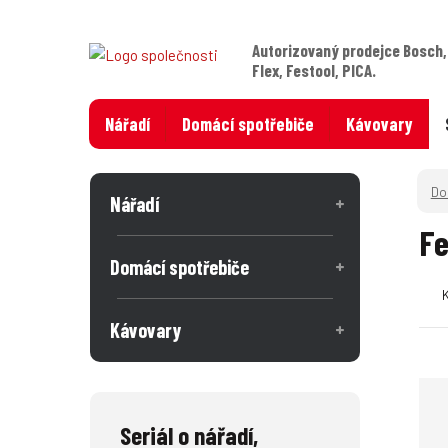
Autorizovaný prodejce Bosch,
Flex, Festool, PICA.
Nářadí
Domácí spotřebiče
Kávovary
Nářadí
Fe
Domácí spotřebiče
Kávovary
Seriál o nářadí,