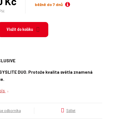
0 Kč
k
běžně do 7 dnů
a
DPH
t
e
g
Vložit do košíku
o
r
i
e
.
CLUSIVE
.
.
 SYSLITE DUO. Protože kvalita světla znamená
ce.
opis
 se odborníka
Sdílet