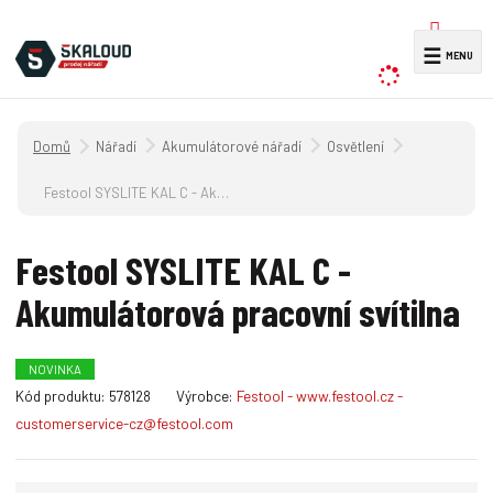
V
☰
y
h
l
Úvodní strana
Nářadí
Akumulátorové nářadí
Osvětlení
e
d
Festool SYSLITE KAL C - Akumulátorová pracovní svítilna
a
t
Festool SYSLITE KAL C -
Akumulátorová pracovní svítilna
NOVINKA
K
Kód produktu:
578128
Výrobce:
Festool - www.festool.cz -
ó
customerservice-cz@festool.com
d
v
ý