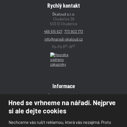
Rychlý kontakt
Škaloud s.r.o.
Chudeřice 38
503 51 Chudeřice
466 615 627
;
773 903 773
info@naradi-skaloud.cz
00
00
Po–Pá 9
–16
Informace
Obchodní podmínky
Hned se vrhneme na nářadí. Nejprve
Reklamace
si ale dejte cookies
Magazín
Poradna
Nechceme vás rušit reklamou, která vás nezajímá. Proto