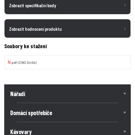
Zobrazit specifikační body
Zobrazit hodnocení produktu
Soubory ke stažení
N
pdf
(2183.04 Kb)
Nářadí
Domácí spotřebiče
Kávovary