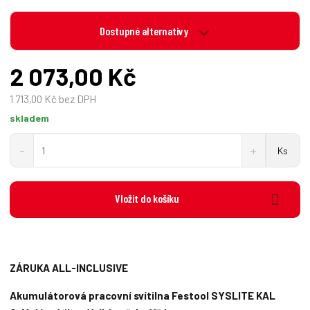
Dostupné alternativy
2 073,00 Kč
1 713,00 Kč bez DPH
skladem
S
N
Z
Ks
n
a
m
í
v
ě
ž
ý
n
i
š
Vložit do košíku
i
t
i
t
m
t
p
n
m
o
o
n
č
ž
o
ZÁRUKA ALL-INCLUSIVE
s
ž
e
t
s
t
Akumulátorová pracovní svítilna Festool SYSLITE KAL
v
t