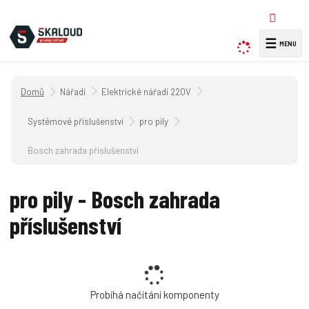
☰
V
y
h
Úvodní strana
Nářadí
Elektrické nářadí 220V
l
e
Systémové příslušenství
pro pily
d
a
Bosch zahrada příslušenství
t
pro pily - Bosch zahrada
příslušenství
Probíhá načítání komponenty