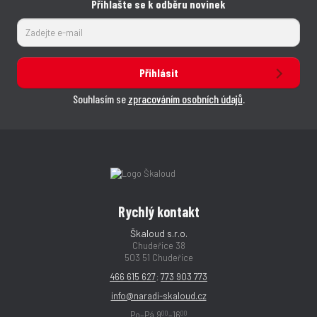
Přihlašte se k odběru novinek
Přihlásit
Souhlasím se
zpracováním osobních údajů
.
Rychlý kontakt
Škaloud s.r.o.
Chudeřice 38
503 51 Chudeřice
466 615 627
;
773 903 773
info@naradi-skaloud.cz
00
00
Po–Pá 9
–16