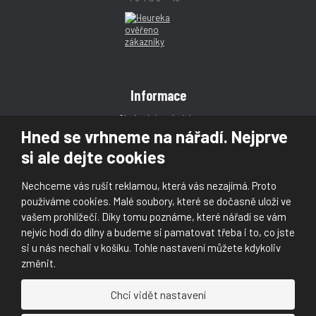
Informace
Obchodní podmínky
Hned se vrhneme na nářadí. Nejprve
Reklamace
si ale dejte cookies
Magazín
Poradna
Nechceme vás rušit reklamou, která vás nezajímá. Proto
Kontakt
používáme cookies. Malé soubory, které se dočasně uloží ve
vašem prohlížeči. Díky tomu poznáme, které nářadí se vám
nejvíc hodí do dílny a budeme si pamatovat třeba i to, co jste
si u nás nechali v košíku. Tohle nastavení můžete kdykoliv
změnit.
© 2026, Škaloud s.r.o.
Chci vidět nastavení
Prohlášení o přístupnosti
|
Ochrana osobních údajů (GDPR)
|
Mapa stránek