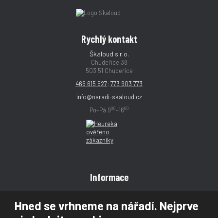
Rychlý kontakt
Škaloud s.r.o.
Chudeřice 38
503 51 Chudeřice
466 615 627
;
773 903 773
info@naradi-skaloud.cz
00
00
Po–Pá 9
–16
Informace
Obchodní podmínky
Hned se vrhneme na nářadí. Nejprve
Reklamace