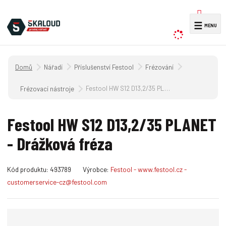
V
☰
y
h
l
Úvodní strana
Nářadí
Příslušenství Festool
Frézování
e
d
Festool HW S12 D13,2/35 PLANET - Drážková fréza
Frézovací nástroje
a
t
Festool HW S12 D13,2/35 PLANET
- Drážková fréza
K
Kód produktu:
493789
Výrobce:
Festool - www.festool.cz -
ó
customerservice-cz@festool.com
d
v
ý
r