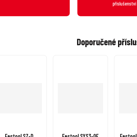
příslušenství
Doporučené příslu
Festool SZ-D
Festool SYS3-OF
Festool