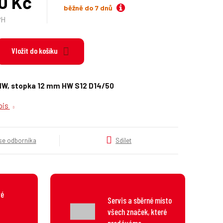
0 Kč
k
běžně do 7 dnů
a
PH
t
e
g
Vložit do košíku
o
r
i
HW, stopka 12 mm HW S12 D14/50
e
.
opis
.
.
 se odborníka
Sdílet
vé
Servis a sběrné místo
všech značek, které
prodáváme