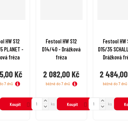
ol HW S12
Festool HW S12
Festool HW 
35 PLANET -
D14/40 - Drážková
D15/35 SCHALL
ová fréza
fréza
Drážková fr
5,00 Kč
2 082,00 Kč
2 484,00
do 7 dnů
běžně do 7 dnů
běžně do 7 dnů
N
N
Z
Z
Koupit
ks
Koupit
ks
Ko
a
a
S
S
m
m
v
v
n
n
ě
ě
ý
ý
í
í
n
n
š
š
ž
ž
i
i