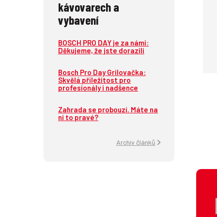
kávovarech a
vybavení
BOSCH PRO DAY je za námi:
Děkujeme, že jste dorazili
Bosch Pro Day Grilovačka:
Skvělá příležitost pro
profesionály i nadšence
Zahrada se probouzí. Máte na
ni to pravé?
Archiv článků