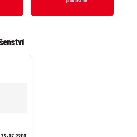
šenství
 ZS-OF 2200