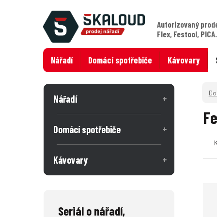
Autorizovaný prod
Flex, Festool, PICA
Nářadí
Domácí spotřebiče
Kávovary
Nářadí
Fe
Domácí spotřebiče
Kávovary
Seriál o nářadí,