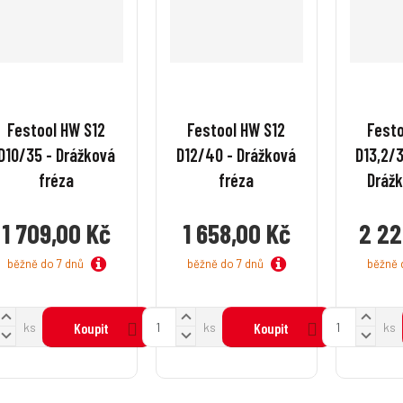
Festool HW S12
Festool HW S12
Festo
D10/35 - Drážková
D12/40 - Drážková
D13,2/
fréza
fréza
Drážk
1 709,00 Kč
1 658,00 Kč
2 22
běžně do 7 dnů
běžně do 7 dnů
běžně 
N
N
N
Z
Z
ks
Koupit
ks
Koupit
ks
a
a
a
S
S
S
m
m
v
v
v
n
n
n
ě
ě
ý
ý
ý
í
í
n
n
š
š
š
ž
ž
ž
i
i