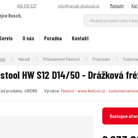
Magazín
Kar
466 615 627
info@naradi-skaloud.cz
ejce Bosch,
.
Servis
O nás
Poradna
Kontakt
Úvodní strana
Nářadí
Příslušenství Festool
Frézování
Frézovac
stool HW S12 D14/50 - Drážková fr
K
Kód produktu:
491089
Výrobce:
Festool - www.festool.cz - customerservi
ó
d
v
Dostupné alter
ý
r
o
b