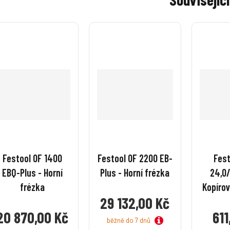
s
s
s
s
s
s
t
t
t
t
t
t
t
t
v
v
v
v
v
v
í
í
í
í
Festool OF 1400
Festool OF 2200 EB-
Fest
EBQ-Plus - Horní
Plus - Horní frézka
24,0/
frézka
Kopírov
29 132,00 Kč
20 870,00 Kč
611
běžně do 7 dnů