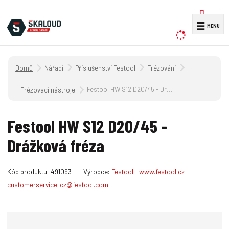
V
☰
y
h
l
Úvodní strana
Nářadí
Příslušenství Festool
Frézování
e
d
Festool HW S12 D20/45 - Drážková fréza
Frézovací nástroje
a
t
Festool HW S12 D20/45 -
Drážková fréza
K
Kód produktu:
491093
Výrobce:
Festool - www.festool.cz -
ó
customerservice-cz@festool.com
d
v
ý
r