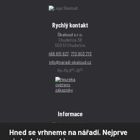
Rychlý kontakt
Škaloud s.r.o.
Chudeřice 38
503 51 Chudeřice
466 615 627
;
773 903 773
info@naradi-skaloud.cz
00
00
Po–Pá 9
–16
Informace
Obchodní podmínky
Hned se vrhneme na nářadí. Nejprve
Reklamace