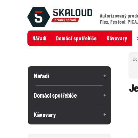
Autorizovaný prod
Flex, Festool, PICA
Nářadí
Domácí spotřebiče
Kávovary
Nářadí
Je
Domácí spotřebiče
Kávovary