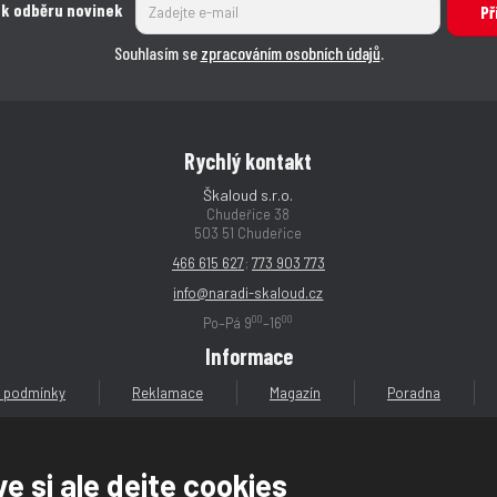
 k odběru novinek
Př
Souhlasím se
zpracováním osobních údajů
.
Rychlý kontakt
Škaloud s.r.o.
Chudeřice 38
503 51 Chudeřice
466 615 627
;
773 903 773
info@naradi-skaloud.cz
00
00
Po–Pá 9
–16
Informace
 podmínky
Reklamace
Magazín
Poradna
e si ale dejte cookies