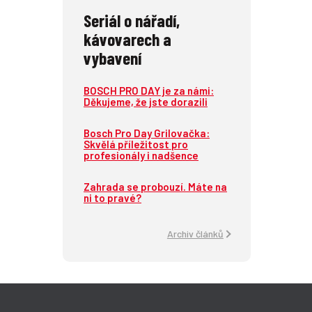
Seriál o nářadí,
kávovarech a
vybavení
BOSCH PRO DAY je za námi:
Děkujeme, že jste dorazili
Bosch Pro Day Grilovačka:
Skvělá příležitost pro
profesionály i nadšence
Zahrada se probouzí. Máte na
ni to pravé?
Archiv článků