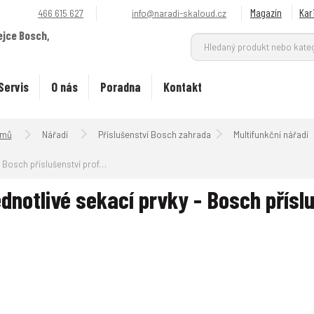
Magazín
Kar
466 615 627
info@naradi-skaloud.cz
ejce Bosch,
.
Servis
O nás
Poradna
Kontakt
Úvodní strana
Nářadí
Příslušenství Bosch zahrada
Multifunkční nářadí
Bosch příslušenství professional
dnotlivé sekací prvky - Bosch přísl