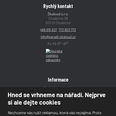
Rychlý kontakt
Škaloud s.r.o.
Chudeřice 38
503 51 Chudeřice
466 615 627
;
773 903 773
info@naradi-skaloud.cz
00
00
Po–Pá 9
–16
Informace
Obchodní podmínky
Hned se vrhneme na nářadí. Nejprve
Reklamace
si ale dejte cookies
Magazín
Poradna
Nechceme vás rušit reklamou, která vás nezajímá. Proto