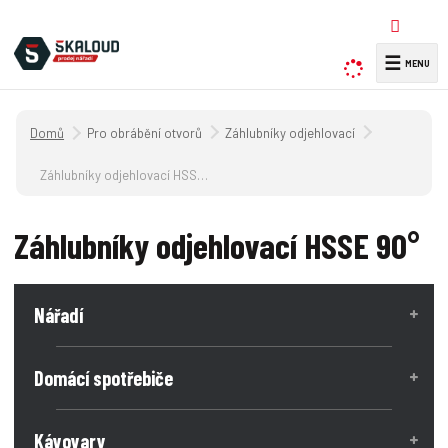
☰
V
y
h
Úvodní strana
Pro obrábění otvorů
Záhlubníky odjehlovací
l
e
Záhlubníky odjehlovací HSSE 90°
d
a
Záhlubníky odjehlovací HSSE 90°
t
Nářadí
Domácí spotřebiče
Kávovary