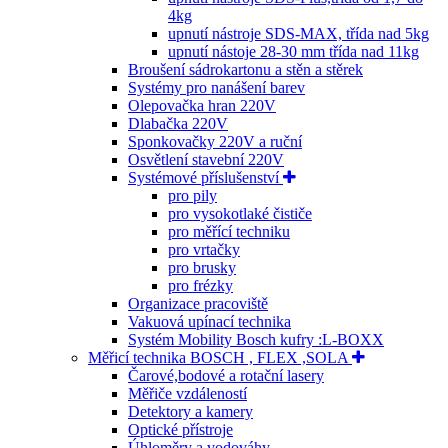
4kg
upnutí nástroje SDS-MAX, třída nad 5kg
upnutí nástoje 28-30 mm třída nad 11kg
Broušení sádrokartonu a stěn a stěrek
Systémy pro nanášení barev
Olepovačka hran 220V
Dlabačka 220V
Sponkovačky 220V a ruční
Osvětlení stavební 220V
Systémové příslušenství
pro pily
pro vysokotlaké čističe
pro měřící techniku
pro vrtačky
pro brusky
pro frézky
Organizace pracoviště
Vakuová upínací technika
Systém Mobility Bosch kufry :L-BOXX
Měřicí technika BOSCH , FLEX ,SOLA
Čarové,bodové a rotační lasery
Měřiče vzdáleností
Detektory a kamery
Optické přístroje
Úhloměry a vodováhy