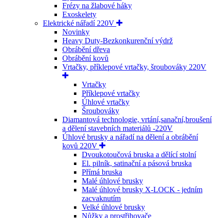
Frézy na žlabové háky
Exoskelety
Elektrické nářadí 220V
Novinky
Heavy Duty-Bezkonkurenční výdrž
Obrábění dřeva
Obrábění kovů
Vrtačky, příklepové vrtačky, šroubováky 220V
Vrtačky
Příklepové vrtačky
Úhlové vrtačky
Šroubováky
Diamantová technologie, vrtání,sanační,broušení
a dělení stavebních materiálů -220V
Úhlové brusky a nářadí na dělení a obrábění
kovů 220V
Dvoukotoučová bruska a dělící stolní
El. pilník, satinační a pásová bruska
Přímá bruska
Malé úhlové brusky
Malé úhlové brusky X-LOCK - jedním
zacvaknutím
Velké úhlové brusky
Nůžky a prostřihovače