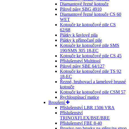
Diamantové řezné kotouče
Pilové pásy SBG 4910
Diamantové řezné kotouče CS 60
WET
Kotouče ke kotoučové pile CS
62/68
Plátky k šavlové pila
Plátky k přímočaré pile
Kotouče ke kotoučové pile SMS
190/SMS 305 18-EC
Kotouče ke kotoučové pile CS 45
Příslušenství Multitool
Pilové pásy SBE 64/127
Kotouče ke kotoučové pile TS 92
18-EC
Řezné, hrubovací a lamelové brusné
kotouče
Kotouče ke kotoučové pile CSM 57
Rychloupínací matice
Broušení
Příslušenství LBR 1506 VRA
Příslušenství
TRINOXFLEX/BSE/BRE
Příslušenství FBE 8-40
Brusivo pro brusku na stěny/na strop