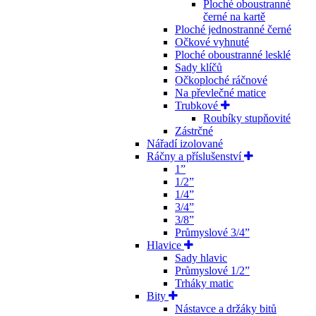
Ploché oboustranné
černé na kartě
Ploché jednostranné černé
Očkové vyhnuté
Ploché oboustranné lesklé
Sady klíčů
Očkoploché ráčnové
Na převlečné matice
Trubkové
Roubíky stupňovité
Zástrčné
Nářadí izolované
Ráčny a příslušenství
1”
1/2”
1/4”
3/4”
3/8”
Průmyslové 3/4”
Hlavice
Sady hlavic
Průmyslové 1/2”
Trháky matic
Bity
Nástavce a držáky bitů