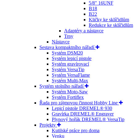
5/8" 16UNF
B18
B22
Kličky ke sklíčidlům
Redukce ke sklíčidlům
Adaptéry a nástavce
Trny
Nástavce
Sestava kompaktního nářadí
Systém DSM20
Systém lepicí pistole
Systém gravírovací
Systém VersaTip
Systém VersaFlame
Systém Multi-Max
Systém stolního nářadí
Systém Moto-Saw
Systém Fortiflex
Řada pro zájmovou činnost Hobby Line
Lepicí pistole DREMEL® 930
Gravírka DREMEL® Engraver
Plynový hořák DREMEL® VersaTip
Projekty
Kutilské práce pro doma
Venku