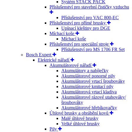
Systém STACK PACK
Příslušenství pro stavební čističky vzduchu
Příslušenství pro VAC 800-EC
Příslušenství pro přímé brusky
Upínací kleštiny pro DGE
Míchací koše
Míchací koše
Příslušenství pro speciální stroje
Příslušenství pro MS 1706 FR Set
Bosch Expert
Elektrické nářadí
Akumulátorové nářadí
Akumulátory a nabíječky
Akumulátorové ponorné pily
Akumulátorové vrtací šroubováky
Akumulátorové kmitací pily
Akumulátorová vrtací kladiva
Akumulátorové rázové utahováky/
šroubováky
Akumulátorové hřebíkovačky
Úhlové brusky a obrábění kovů
Malé úhlové brusky
Velké úhlové brusky
Pily