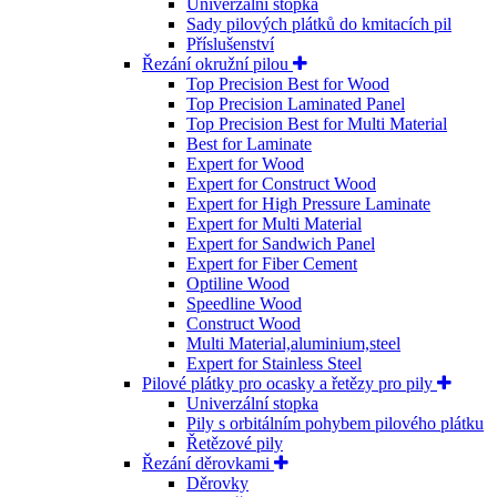
Univerzální stopka
Sady pilových plátků do kmitacích pil
Příslušenství
Řezání okružní pilou
Top Precision Best for Wood
Top Precision Laminated Panel
Top Precision Best for Multi Material
Best for Laminate
Expert for Wood
Expert for Construct Wood
Expert for High Pressure Laminate
Expert for Multi Material
Expert for Sandwich Panel
Expert for Fiber Cement
Optiline Wood
Speedline Wood
Construct Wood
Multi Material,aluminium,steel
Expert for Stainless Steel
Pilové plátky pro ocasky a řetězy pro pily
Univerzální stopka
Pily s orbitálním pohybem pilového plátku
Řetězové pily
Řezání děrovkami
Děrovky