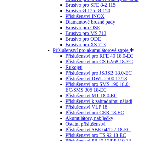
Brusivo pro SFE 8-2 115
Brusivo Ø 125, Ø 150
Příslušenství INOX
Diamantové brusné pady
Brusivo pro OSE
Brusivo pro MS 713
Brusivo pro ODE
Brusivo pro XS 713
Příslušenství pro akumulátorové stroje
Příslušenství pro RFE 40 18.0-EC
Příslušenství pro CS 62/68 18-EC
Rukojeti
Příslušenství pro JS/JSB 18.0-EC
Příslušenství DWL 2500 12/18
Příslušenství pro SMS 190 18.0-
EC/SMS 305 18-EC
Příslušenství MT 18.0-EC
Příslušenství k zahradnímu nářadí
Příslušenství VLP 18
Příslušenství pro CER 18-EC
Akumulátory, nabíječky
Ostatní příslušenství
Příslušenství SBE 64/127 18-EC
Příslušenství pro TS 92 18-EC
Příslušenství PP 40 12/PP 110 18-