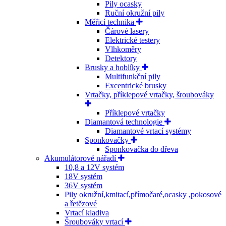
Pily ocasky
Ruční okružní pily
Měřicí technika
Čárové lasery
Elektrické testery
Vlhkoměry
Detektory
Brusky a hoblíky
Multifunkční pily
Excentrické brusky
Vrtačky, příklepové vrtačky, šroubováky
Příklepové vrtačky
Diamantová technologie
Diamantové vrtací systémy
Sponkovačky
Sponkovačka do dřeva
Akumulátorové nářadí
10,8 a 12V systém
18V systém
36V systém
Pily okružní,kmitací,přímočaré,ocasky ,pokosové
a řetězové
Vrtací kladiva
Šroubováky vrtací