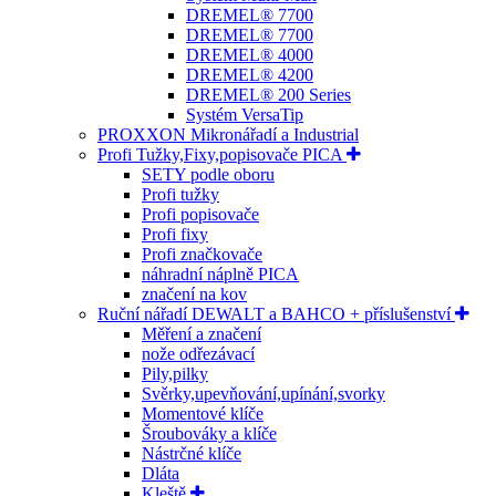
DREMEL® 7700
DREMEL® 7700
DREMEL® 4000
DREMEL® 4200
DREMEL® 200 Series
Systém VersaTip
PROXXON Mikronářadí a Industrial
Profi Tužky,Fixy,popisovače PICA
SETY podle oboru
Profi tužky
Profi popisovače
Profi fixy
Profi značkovače
náhradní náplně PICA
značení na kov
Ruční nářadí DEWALT a BAHCO + příslušenství
Měření a značení
nože odřezávací
Pily,pilky
Svěrky,upevňování,upínání,svorky
Momentové klíče
Šroubováky a klíče
Nástrčné klíče
Dláta
Kleště