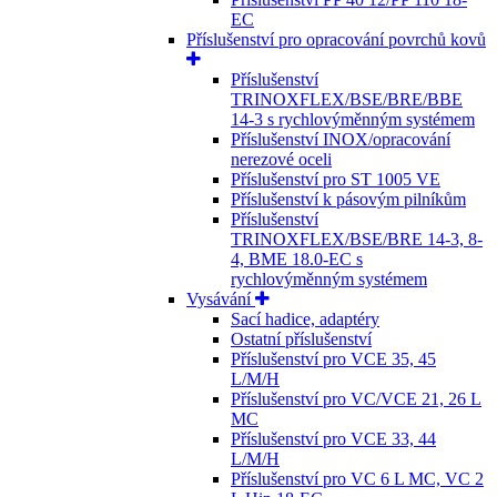
EC
Příslušenství pro opracování povrchů kovů
Příslušenství
TRINOXFLEX/BSE/BRE/BBE
14-3 s rychlovýměnným systémem
Příslušenství INOX/opracování
nerezové oceli
Příslušenství pro ST 1005 VE
Příslušenství k pásovým pilníkům
Příslušenství
TRINOXFLEX/BSE/BRE 14-3, 8-
4, BME 18.0-EC s
rychlovýměnným systémem
Vysávání
Sací hadice, adaptéry
Ostatní příslušenství
Příslušenství pro VCE 35, 45
L/M/H
Příslušenství pro VC/VCE 21, 26 L
MC
Příslušenství pro VCE 33, 44
L/M/H
Příslušenství pro VC 6 L MC, VC 2