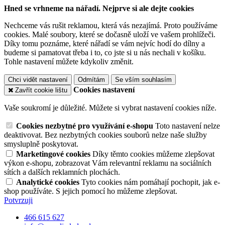
Hned se vrhneme na nářadí. Nejprve si ale dejte cookies
Nechceme vás rušit reklamou, která vás nezajímá. Proto používáme
cookies. Malé soubory, které se dočasně uloží ve vašem prohlížeči.
Díky tomu poznáme, které nářadí se vám nejvíc hodí do dílny a
budeme si pamatovat třeba i to, co jste si u nás nechali v košíku.
Tohle nastavení můžete kdykoliv změnit.
Chci vidět nastavení
Odmítám
Se vším souhlasím
Cookies nastavení
Zavřít cookie lištu
Vaše soukromí je důležité. Můžete si vybrat nastavení cookies níže.
Cookies nezbytné pro využívání e-shopu
Toto nastavení nelze
deaktivovat. Bez nezbytných cookies souborů nelze naše služby
smysluplně poskytovat.
Marketingové cookies
Díky těmto cookies můžeme zlepšovat
výkon e-shopu, zobrazovat Vám relevantní reklamu na sociálních
sítích a dalších reklamních plochách.
Analytické cookies
Tyto cookies nám pomáhají pochopit, jak e-
shop používáte. S jejich pomocí ho můžeme zlepšovat.
Potvrzuji
466 615 627