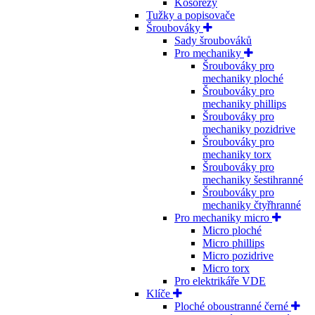
Kosořezy
Tužky a popisovače
Šroubováky
Sady šroubováků
Pro mechaniky
Šroubováky pro
mechaniky ploché
Šroubováky pro
mechaniky phillips
Šroubováky pro
mechaniky pozidrive
Šroubováky pro
mechaniky torx
Šroubováky pro
mechaniky šestihranné
Šroubováky pro
mechaniky čtyřhranné
Pro mechaniky micro
Micro ploché
Micro phillips
Micro pozidrive
Micro torx
Pro elektrikáře VDE
Klíče
Ploché oboustranné černé