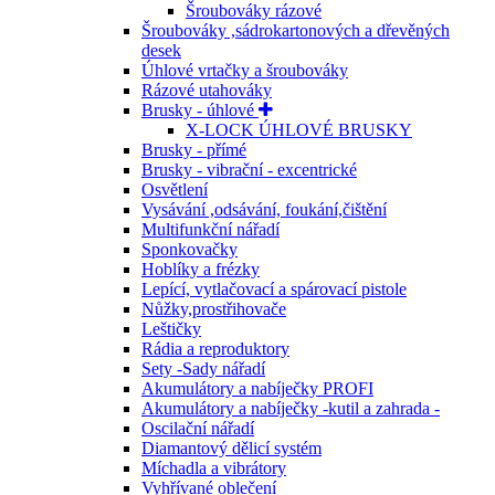
Šroubováky rázové
Šroubováky ,sádrokartonových a dřevěných
desek
Úhlové vrtačky a šroubováky
Rázové utahováky
Brusky - úhlové
X-LOCK ÚHLOVÉ BRUSKY
Brusky - přímé
Brusky - vibrační - excentrické
Osvětlení
Vysávání ,odsávání, foukání,čištění
Multifunkční nářadí
Sponkovačky
Hoblíky a frézky
Lepící, vytlačovací a spárovací pistole
Nůžky,prostřihovače
Leštičky
Rádia a reproduktory
Sety -Sady nářadí
Akumulátory a nabíječky PROFI
Akumulátory a nabíječky -kutil a zahrada -
Oscilační nářadí
Diamantový dělicí systém
Míchadla a vibrátory
Vyhřívané oblečení