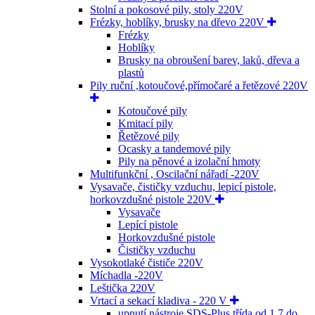
Stolní a pokosové pily, stoly 220V
Frézky, hoblíky, brusky na dřevo 220V
Frézky
Hoblíky
Brusky na obroušení barev, laků, dřeva a
plastů
Pily ruční ,kotoučové,přímočaré a řetězové 220V
Kotoučové pily
Kmitací pily
Řetězové pily
Ocasky a tandemové pily
Pily na pěnové a izolační hmoty
Multifunkční , Oscilační nářadí -220V
Vysavače, čističky vzduchu, lepicí pistole,
horkovzdušné pistole 220V
Vysavače
Lepící pistole
Horkovzdušné pistole
Čističky vzduchu
Vysokotlaké čističe 220V
Míchadla -220V
Leštička 220V
Vrtací a sekací kladiva - 220 V
upnutí nástroje SDS-Plus,třída od 1,7 do