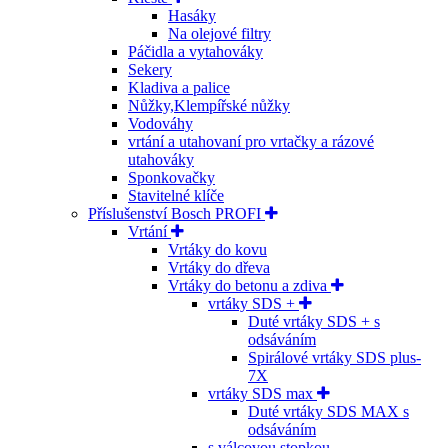
Hasáky
Na olejové filtry
Páčidla a vytahováky
Sekery
Kladiva a palice
Nůžky,Klempířské nůžky
Vodováhy
vrtání a utahovaní pro vrtačky a rázové
utahováky
Sponkovačky
Stavitelné klíče
Příslušenství Bosch PROFI
Vrtání
Vrtáky do kovu
Vrtáky do dřeva
Vrtáky do betonu a zdiva
vrtáky SDS +
Duté vrtáky SDS + s
odsáváním
Spirálové vrtáky SDS plus-
7X
vrtáky SDS max
Duté vrtáky SDS MAX s
odsáváním
s válcovou stopkou