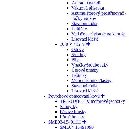
Zahradní nářadí
Vakuová přísavka
Akumulátorový prostřihovač /
nůžky na kov
Stavební rádia
Leštičky
Vytlačovací pistole na kartuše
Lisovací kleště
10,8 V / 12 V
Oděvy
Svítilny
Pily
Vrtačky/šroubováky
Úhlové brusky
Leštičky
Měřící technika/lasery
Stavební rádia
Lisovací kleště
Povrchové opracování kovů
TRINOXFLEX motorové jednotky
Satinýrky
Pásové brusky
Přímé brusky
$ME03-15491111
$ME04-15491090