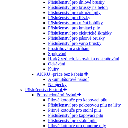
Příslušenství pro úhlové brusky
Příslušenství pro brusky na beton
Příslušenství pro okružní pily
Příslušenství pro frézky
Příslušenství pro ruční hoblíky
Příslušenství pro kmitací pily
Příslušenství pro elektrické škrabky
Příslušenství pro pásové brusky
Příslušenství pro vario brusky
Prostřihování a stříhání
Spojování
Horký vzduch, lakování a odstraňování
Odsávání
Kufry
AKKU -práce bez kabelu
Akumulátorové nářadí
Nabíječky
Příslušenství Festool
Polostacionární řezání
Pilové kotouče pro kapovací pilu
Příslušenství pro pokosovou pilu na lišty
Pilové kotouče pro stolní pilu
Příslušenství pro kapovací pilu
Příslušenství pro stolní pilu
Pilové kotouče pro ponorné pily