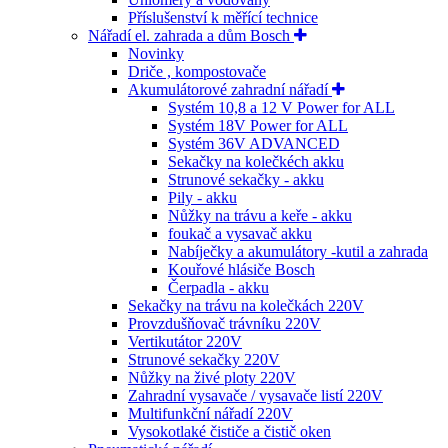
Příslušenství k měřící technice
Nářadí el. zahrada a dům Bosch
Novinky
Driče , kompostovače
Akumulátorové zahradní nářadí
Systém 10,8 a 12 V Power for ALL
Systém 18V Power for ALL
Systém 36V ADVANCED
Sekačky na kolečkéch akku
Strunové sekačky - akku
Pily - akku
Nůžky na trávu a keře - akku
foukač a vysavač akku
Nabíječky a akumulátory -kutil a zahrada
Kouřové hlásiče Bosch
Čerpadla - akku
Sekačky na trávu na kolečkách 220V
Provzdušňovač trávníku 220V
Vertikutátor 220V
Strunové sekačky 220V
Nůžky na živé ploty 220V
Zahradní vysavače / vysavače listí 220V
Multifunkční nářadí 220V
Vysokotlaké čističe a čistič oken