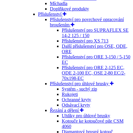
Míchadla
Doplňkové produkty
Příslušenství
Příslušenství pro povrchové opracování
broušením
Příslušenství pro SUPRAFLEX SE
14-2 125 / 150
Příslušenství pro XS 713
Další příslušenství pro OSE, ODE,
ORE
Příslušenství pro ORE 3-150 / 5-150
EC
Příslušenství pro ORE 2-125 EC,
ODE 2-100 EC, OSE 2-80 EC/2-
70x198-EC
Příslušenství pro úhlové brusky
Systém - suchý zip
Rukojeti
Ochranné kryty
Odsávací kryty
Řezání a dělení
Uhlíky pro úhlové brusky
Kotouče ke kotoučové pile CSM
4060
Diamantový brusný kotouč