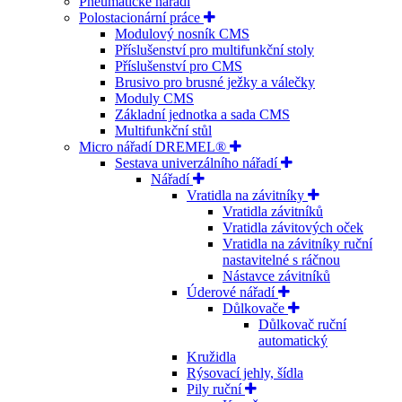
Pneumatické nářadí
Polostacionární práce
Modulový nosník CMS
Příslušenství pro multifunkční stoly
Příslušenství pro CMS
Brusivo pro brusné ježky a válečky
Moduly CMS
Základní jednotka a sada CMS
Multifunkční stůl
Micro nářadí DREMEL®
Sestava univerzálního nářadí
Nářadí
Vratidla na závitníky
Vratidla závitníků
Vratidla závitových oček
Vratidla na závitníky ruční
nastavitelné s ráčnou
Nástavce závitníků
Úderové nářadí
Důlkovače
Důlkovač ruční
automatický
Kružidla
Rýsovací jehly, šídla
Pily ruční