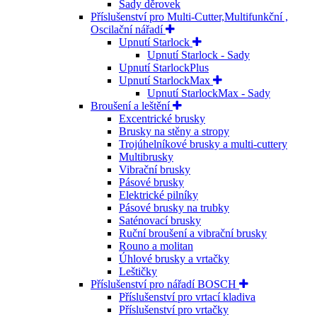
Sady děrovek
Příslušenství pro Multi-Cutter,Multifunkční ,
Oscilační nářadí
Upnutí Starlock
Upnutí Starlock - Sady
Upnutí StarlockPlus
Upnutí StarlockMax
Upnutí StarlockMax - Sady
Broušení a leštění
Excentrické brusky
Brusky na stěny a stropy
Trojúhelníkové brusky a multi-cuttery
Multibrusky
Vibrační brusky
Pásové brusky
Elektrické pilníky
Pásové brusky na trubky
Saténovací brusky
Ruční broušení a vibrační brusky
Rouno a molitan
Úhlové brusky a vrtačky
Leštičky
Příslušenství pro nářadí BOSCH
Příslušenství pro vrtací kladiva
Příslušenství pro vrtačky