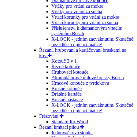
Diamantové hrncové kotouče
Vrtáky pro vrtání za mokra
Vrtáky pro vrtání za sucha
Vrtací korunky pro vrtání za mokra
Vrtací korunky pro vrtání za sucha
Příslušenství k diamantovým vrtacím
systémům Bosch
X-LOCK - jedním zacvaknutím. Skutečně
bez klíče a upínací matice!
Řezání, hrubování a kartáčování bruskami na
kov
Kotouč 3 v 1
Řezné kotouče
Hrubovací kotouče
Akumulátorové úhlové brusky Bosch
Hrncové kotouče z tvrdokovu
Brusné kotouče
Drátěné kartáče
Brusné nástavce
X-LOCK - jedním zacvaknutím. Skutečně
bez klíče a upínací matice!
Frézování
Standard for Wood
Řezání kmitací pilou
Jednovačková stopka