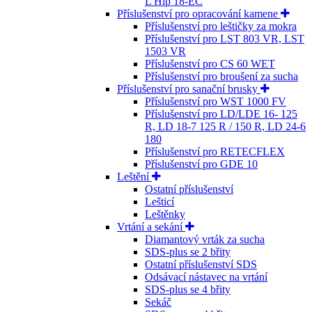
L Hip 18-EC
Příslušenství pro opracování kamene
Příslušenství pro leštičky za mokra
Příslušenství pro LST 803 VR, LST
1503 VR
Příslušenství pro CS 60 WET
Příslušenství pro broušení za sucha
Příslušenství pro sanační brusky
Příslušenství pro WST 1000 FV
Příslušenství pro LD/LDE 16- 125
R, LD 18-7 125 R / 150 R, LD 24-6
180
Příslušenství pro RETECFLEX
Příslušenství pro GDE 10
Leštění
Ostatní příslušenství
Lešticí
Leštěnky
Vrtání a sekání
Diamantový vrták za sucha
SDS-plus se 2 břity
Ostatní příslušenství SDS
Odsávací nástavec na vrtání
SDS-plus se 4 břity
Sekáč