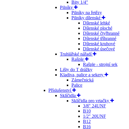
Bity 1/4"
Pilníky
Pilníky na řetězy
Pilníky dílenské
Dílenské lehké
Dílenské ploché
Dílenské čtyřhranné
Dílenské tříhranné
Dílenské kruhové
Dílenské úsečové
Truhlářské nářadí
Rašple
Rašple - strojní sek
Lišty do T drážky
Kladiva, palice a sekery
Zámečnická
Palice
Příslušenství
Sklíčidla
Sklíčidla pro vrtačky
3/8" 24UNF
B10
1/2" 20UNF
B12
B16