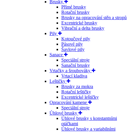
Brusky
Přímé brusky
Rotační brusky
Brusky na opracování stěn a stropů
Excentrické brusky
Vibrační a delta brusky
Pily
Kotoučové pily
Pásové pily
Šavlové pily
Sanace
Speciální stroje
Sanační brusky
Vrtačky a šroubováky
Vrtací kladiva
Leštičky
Brusky za mokra
Rotační leštičky
Excentrické leštičky
Opracování kamene
Speciální stroje
Úhlové brusky
Úhlové brusky s konstantními
otáčkami
Úhlové brusky a variabilními