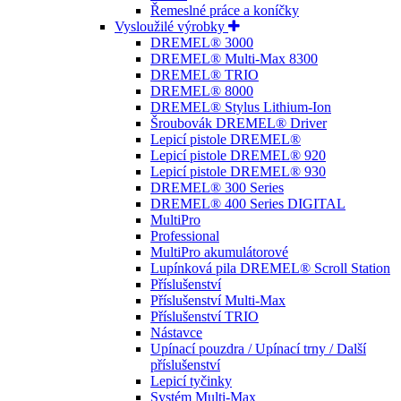
Řemeslné práce a koníčky
Vysloužilé výrobky
DREMEL® 3000
DREMEL® Multi-Max 8300
DREMEL® TRIO
DREMEL® 8000
DREMEL® Stylus Lithium-Ion
Šroubovák DREMEL® Driver
Lepicí pistole DREMEL®
Lepicí pistole DREMEL® 920
Lepicí pistole DREMEL® 930
DREMEL® 300 Series
DREMEL® 400 Series DIGITAL
MultiPro
Professional
MultiPro akumulátorové
Lupínková pila DREMEL® Scroll Station
Příslušenství
Příslušenství Multi-Max
Příslušenství TRIO
Nástavce
Upínací pouzdra / Upínací trny / Další
příslušenství
Lepicí tyčinky
Systém Multi-Max