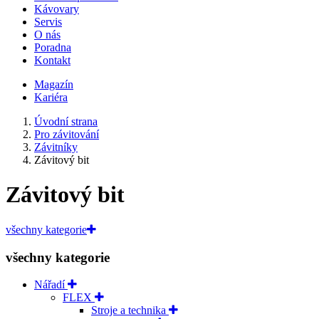
Kávovary
Servis
O nás
Poradna
Kontakt
Magazín
Kariéra
Úvodní strana
Pro závitování
Závitníky
Závitový bit
Závitový bit
všechny kategorie
všechny kategorie
Nářadí
FLEX
Stroje a technika