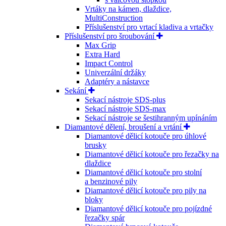
Vrtáky na kámen, dlaždice,
MultiConstruction
Příslušenství pro vrtací kladiva a vrtačky
Příslušenství pro šroubování
Max Grip
Extra Hard
Impact Control
Univerzální držáky
Adaptéry a nástavce
Sekání
Sekací nástroje SDS-plus
Sekací nástroje SDS-max
Sekací nástroje se šestihranným upínáním
Diamantové dělení, broušení a vrtání
Diamantové dělicí kotouče pro úhlové
brusky
Diamantové dělicí kotouče pro řezačky na
dlaždice
Diamantové dělicí kotouče pro stolní
a benzinové pily
Diamantové dělicí kotouče pro pily na
bloky
Diamantové dělicí kotouče pro pojízdné
řezačky spár