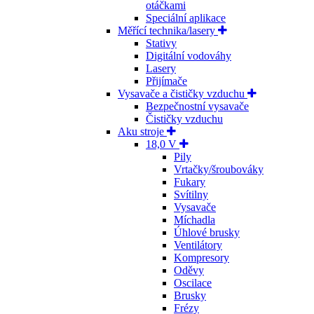
otáčkami
Speciální aplikace
Měřící technika/lasery
Stativy
Digitální vodováhy
Lasery
Přijímače
Vysavače a čističky vzduchu
Bezpečnostní vysavače
Čističky vzduchu
Aku stroje
18,0 V
Pily
Vrtačky/šroubováky
Fukary
Svítilny
Vysavače
Míchadla
Úhlové brusky
Ventilátory
Kompresory
Oděvy
Oscilace
Brusky
Frézy