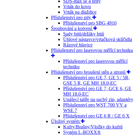
SDS-max se 4 břity
Vrták do kovu
Vrták na dlaždice
Příslušenství pro pily
Příslušenství pro SBG 4910
Šroubování a kotvení
Sady bitů/držáky bitů
Úhlové nástavce/vrtačková sklíčidla
Rázové hlavice
Příslušenství pro laserovou měřící techniku
Příslušenství pro laserovou měřící
techniku
Příslušenství pro broušení stěn a stropů
Příslušenství pro GE 7, GE 5 / 5R,
GSE 5 R, GE MH 18.0-EC
Příslušenství pro GE 7, GCE 6, GE
MH 18.0-EC
Unášecí talíře na suchý zip, adaptéry
Příslušenství pro WST 700 VV a
WSE 7
Příslušenství pro GE 6 R / GE 6 X
Úložný systém
Kufry/Brašny/Vložky do kufrů
Systém L-BOXX®