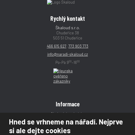
Rychlý kontakt
Škaloud s.r.o.
Chudeřice 38
503 51 Chudeřice
466 615 627
;
773 903 773
info@naradi-skaloud.cz
00
00
Po–Pá 9
–16
Informace
Obchodní podmínky
Hned se vrhneme na nářadí. Nejprve
Reklamace
si ale dejte cookies
Magazín