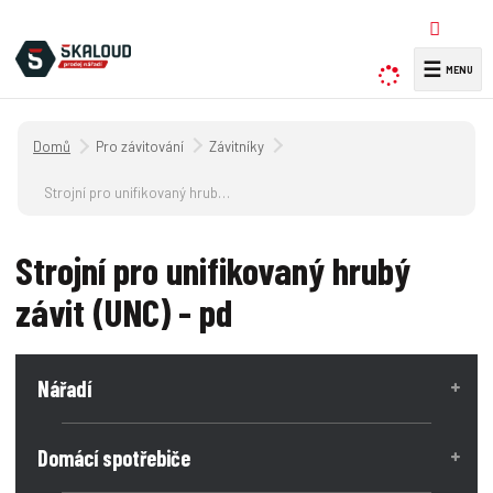
☰
V
y
h
Úvodní strana
Pro závitování
Závitníky
l
e
Strojní pro unifikovaný hrubý závit (UNC) - pd
d
a
Strojní pro unifikovaný hrubý
t
závit (UNC) - pd
Nářadí
Domácí spotřebiče