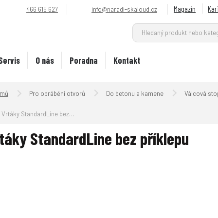
Magazín
Kar
466 615 627
info@naradi-skaloud.cz
Servis
O nás
Poradna
Kontakt
Úvodní strana
Pro obrábění otvorů
Do betonu a kamene
Válcová sto
Vrtáky StandardLine bez příklepu
táky StandardLine bez příklepu