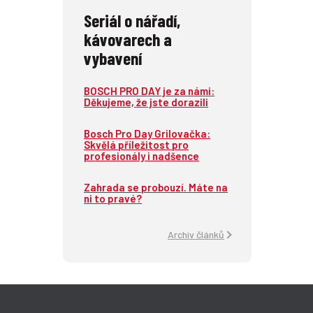
Seriál o nářadí,
kávovarech a
vybavení
BOSCH PRO DAY je za námi:
Děkujeme, že jste dorazili
Bosch Pro Day Grilovačka:
Skvělá příležitost pro
profesionály i nadšence
Zahrada se probouzí. Máte na
ni to pravé?
Archiv článků