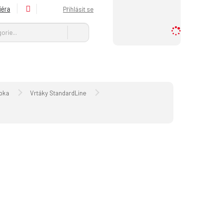
iéra
Přihlásit se
H
Vyhledat
l
e
d
a
n
ý
pka
Vrtáky StandardLine
p
r
o
d
u
k
t
n
e
b
o