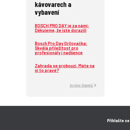
kávovarech a
vybavení
BOSCH PRO DAY je za námi:
Děkujeme, že jste dorazili
Bosch Pro Day Grilovačka:
Skvělá příležitost pro
profesionály i nadšence
Zahrada se probouzí. Máte na
ni to pravé?
Archiv článků
Přihlašte se