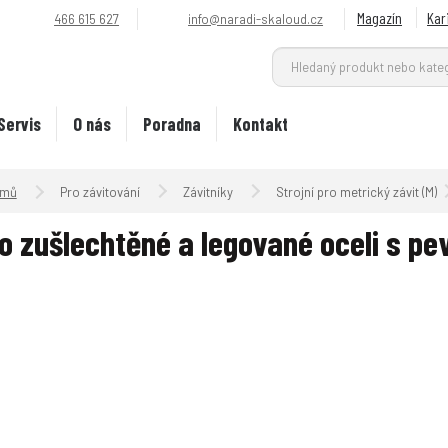
Magazín
Kar
466 615 627
info@naradi-skaloud.cz
Servis
O nás
Poradna
Kontakt
Úvodní strana
Pro závitování
Závitníky
Strojní pro metrický závit (M) -
o zušlechtěné a legované oceli s p