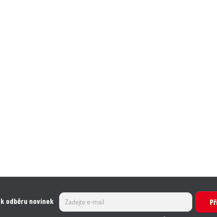
 k odběru novinek
Př