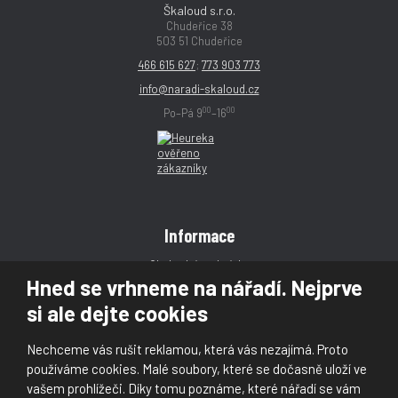
Škaloud s.r.o.
Chudeřice 38
503 51 Chudeřice
466 615 627
;
773 903 773
info@naradi-skaloud.cz
00
00
Po–Pá 9
–16
Informace
Obchodní podmínky
Hned se vrhneme na nářadí. Nejprve
Reklamace
si ale dejte cookies
Magazín
Poradna
Nechceme vás rušit reklamou, která vás nezajímá. Proto
Kontakt
používáme cookies. Malé soubory, které se dočasně uloží ve
vašem prohlížeči. Díky tomu poznáme, které nářadí se vám