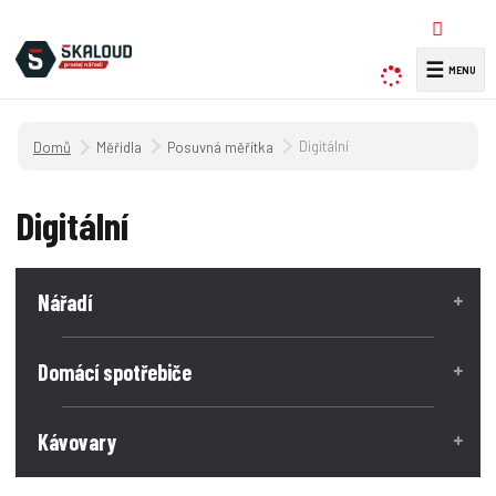
☰
V
y
h
Úvodní strana
Digitální
Měřidla
Posuvná měřítka
l
e
d
Digitální
a
t
Nářadí
Domácí spotřebiče
Kávovary