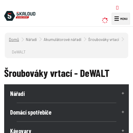
☰
V
y
h
Úvodní strana
Nářadí
Akumulátorové nářadí
Šroubováky vrtací
l
e
DeWALT
d
a
Šroubováky vrtací - DeWALT
t
Nářadí
Domácí spotřebiče
Kávovary