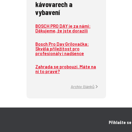
kávovarech a
vybavení
BOSCH PRO DAY je za námi:
Děkujeme, že jste dorazili
Bosch Pro Day Grilovačka:
Skvělá příležitost pro
profesionály i nadšence
Zahrada se probouzí. Máte na
ni to pravé?
Archiv článků
Přihlašte se