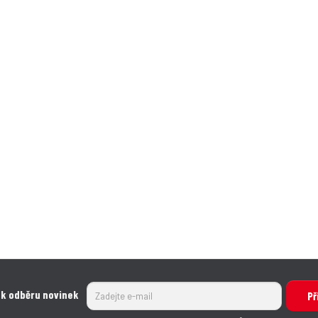
 k odběru novinek
Př