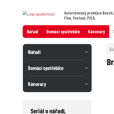
Autorizovaný prodejce Bosch,
Flex, Festool, PICA.
Nářadí
Domácí spotřebiče
Kávovary
Nářadí
Br
Domácí spotřebiče
Kávovary
Seriál o nářadí,