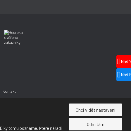
Náš 
Náš 
Kontakt
Chci vidět nastavení
Odmítám
 Díky tomu poznáme, které nářadí