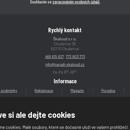
Souhlasím se
zpracováním osobních údajů
.
Rychlý kontakt
Škaloud s.r.o.
Chudeřice 38
503 51 Chudeřice
466 615 627
;
773 903 773
info@naradi-skaloud.cz
00
00
Po–Pá 9
–16
Informace
 podmínky
Reklamace
Magazín
Poradna
e si ale dejte cookies
e cookies. Malé soubory, které se dočasně uloží ve vašem prohlížeči.
loud s.r.o.