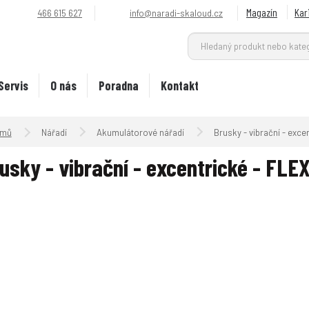
Magazín
Kar
466 615 627
info@naradi-skaloud.cz
Servis
O nás
Poradna
Kontakt
Úvodní strana
Nářadí
Akumulátorové nářadí
Brusky - vibrační - exce
usky - vibrační - excentrické - FLEX