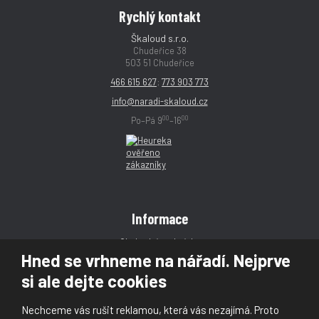
Rychlý kontakt
Škaloud s.r.o.
Chudeřice 38
503 51 Chudeřice
466 615 627
;
773 903 773
info@naradi-skaloud.cz
00
00
Po–Pá 9
–16
Informace
Obchodní podmínky
Hned se vrhneme na nářadí. Nejprve
Reklamace
si ale dejte cookies
Magazín
Poradna
Nechceme vás rušit reklamou, která vás nezajímá. Proto