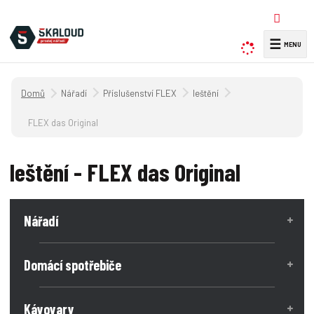
☰
V
y
h
Úvodní strana
Nářadí
Příslušenství FLEX
leštění
l
e
FLEX das Original
d
a
leštění - FLEX das Original
t
Nářadí
Domácí spotřebiče
Kávovary