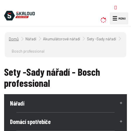
☰
V
y
h
Úvodní strana
Nářadí
Akumulátorové nářadí
Sety -Sady nářadí
l
e
Bosch professional
d
a
Sety -Sady nářadí - Bosch
t
professional
Nářadí
Domácí spotřebiče