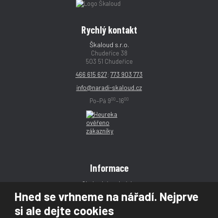
Rychlý kontakt
Škaloud s.r.o.
Chudeřice 38
503 51 Chudeřice
466 615 627
;
773 903 773
info@naradi-skaloud.cz
00
00
Po–Pá 9
–16
Informace
Obchodní podmínky
Hned se vrhneme na nářadí. Nejprve
Reklamace
si ale dejte cookies
Magazín